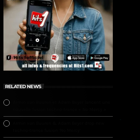
RELATED NEWS
Armin van Buuren et Adam Beyer lancent une
nouvelle fusion techno-trance « No Mercy »
Armin van Buuren & Adam Beyer drop new
techno-trance fusion ‘No Mercy’