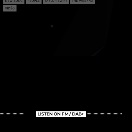
NEW SONG
PEOPLE
TAYLOR SWIFT
THE WEEKND
VIDÉO
LISTEN ON FM / DAB+