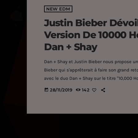
NEW EDM
Justin Bieber Dévoi
Version De 10000 Ho
Dan + Shay
Dan + Shay et Justin Bieber nous propose une
Bieber qui s'apprêterait à faire son grand re
avec le duo Dan + Shay sur le titre "10,000 H
internautes. Mais les trois artistes ne s'arrêt
28/11/2019
142
today
nous proposer une […]