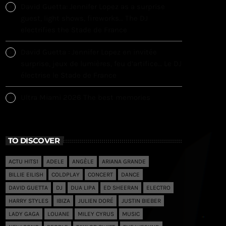
David Guetta: Jennifer Lopez as a surprise
guest, light shows, fireworks… The DJ
electrifies the Stade de France
David Guetta : Jennifer Lopez en invitée
surprise, jeux de lumières, feu d’artifice… Le DJ
électrise le Stade de France
Ultra Miami 2026 The best memories
TO DISCOVER
ACTU HITS1
ADELE
ANGÈLE
ARIANA GRANDE
BILLIE EILISH
COLDPLAY
CONCERT
DANCE
DAVID GUETTA
DJ
DUA LIPA
ED SHEERAN
ELECTRO
HARRY STYLES
IBIZA
JULIEN DORÉ
JUSTIN BIEBER
LADY GAGA
LOUANE
MILEY CYRUS
MUSIC