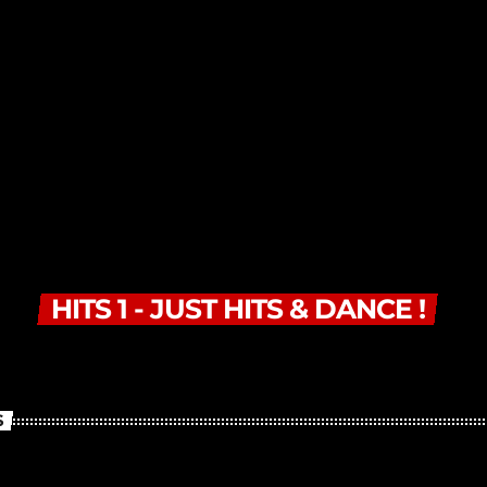
HITS 1 - JUST HITS & DANCE !
S