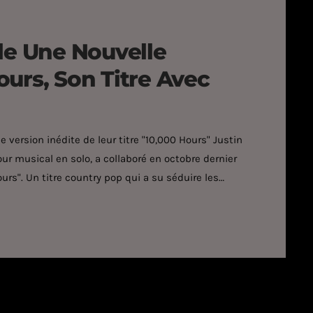
le Une Nouvelle
urs, Son Titre Avec
 version inédite de leur titre "10,000 Hours" Justin
tour musical en solo, a collaboré en octobre dernier
ours". Un titre country pop qui a su séduire les
ent pas là. En effet, ils ont aujourd'hui décidé de