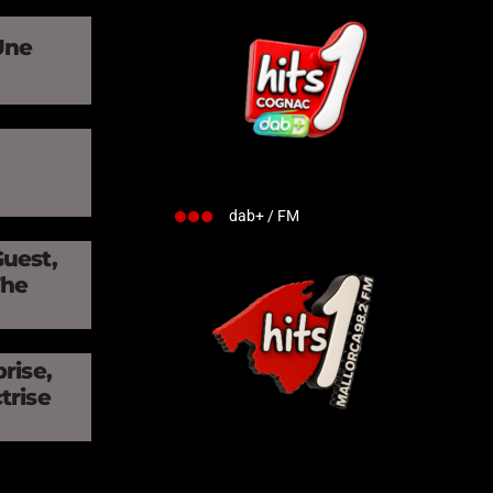
Une
»
dab+ / FM
Guest,
The
rise,
trise