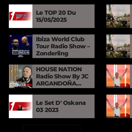
Le TOP 20 Du
15/05/2025
Ibiza World Club
Tour Radio Show –
Zonderling
HOUSE NATION
Radio Show By JC
ARGANDOÑA
Ep286 The Best Of
2025 Anniversary
Le Set D' Oskana
Part. 3
03 2023
CHARGER PLUS