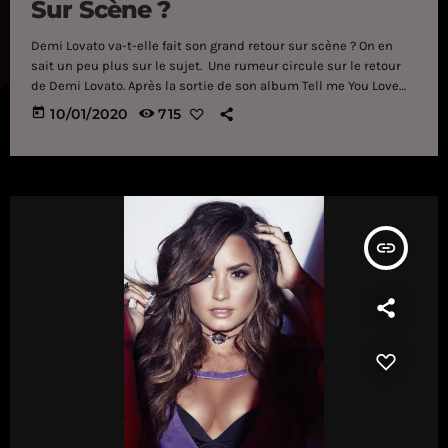
Sur Scène ?
Demi Lovato va-t-elle fait son grand retour sur scène ? On en
sait un peu plus sur le sujet. Une rumeur circule sur le retour
de Demi Lovato. Après la sortie de son album Tell me You Love
Me en 2017, la chanteuse de 27 ans s'est lancée dans une
today
10/01/2020
715
tournée mondiale avant de se retirer. Elle a ensuite collaboré
avec Luis Fonsi sur le titre "Échame la culpa" et a sorti en 2018
[…]
insert_link