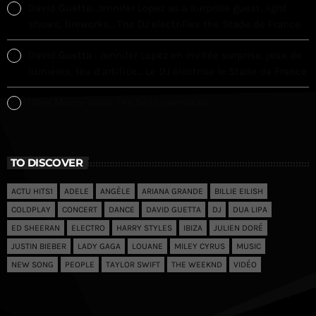
David Guetta: Jennifer Lopez as a surprise guest, light
shows, fireworks… The DJ electrifies the Stade de France
David Guetta : Jennifer Lopez en invitée surprise, jeux de
lumières, feu d’artifice… Le DJ électrise le Stade de France
Ultra Miami 2026 The best memories
TO DISCOVER
ACTU HITS1
ADELE
ANGÈLE
ARIANA GRANDE
BILLIE EILISH
COLDPLAY
CONCERT
DANCE
DAVID GUETTA
DJ
DUA LIPA
ED SHEERAN
ELECTRO
HARRY STYLES
IBIZA
JULIEN DORÉ
JUSTIN BIEBER
LADY GAGA
LOUANE
MILEY CYRUS
MUSIC
NEW SONG
PEOPLE
TAYLOR SWIFT
THE WEEKND
VIDÉO