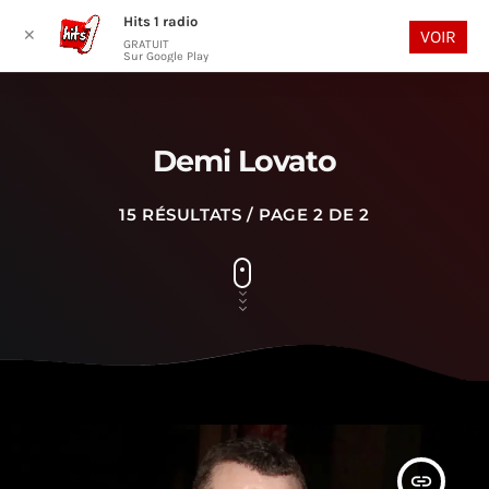
Hits 1 radio
play_arrow
search
menu
✕
VOIR
GRATUIT
Sur Google Play
Demi Lovato
15 RÉSULTATS / PAGE 2 DE 2
insert_link