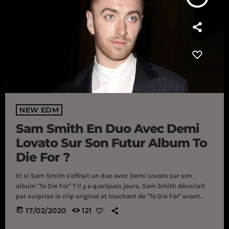
NEW EDM
Sam Smith En Duo Avec Demi
Lovato Sur Son Futur Album To
Die For ?
Et si Sam Smith s'offrait un duo avec Demi Lovato sur son
album "To Die For" ? Il y a quelques jours, Sam Smith dévoilait
par surprise le clip original et touchant de "To Die For" avant
d'annoncer une grande nouvelle à son public : La star
today
17/02/2020
121
britannique sera de retour sur le devant de la scène avec son
troisième opus dévoilé le 1er mai prochain, intitulé comme son