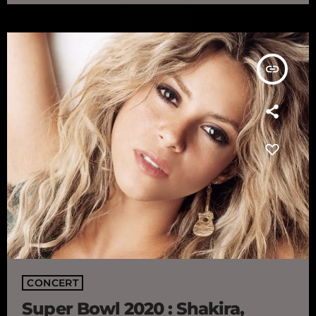
dernier single "To Die […]
insert_link
CONCERT
Super Bowl 2020 : Shakira,