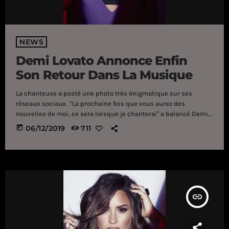
NEWS
Demi Lovato Annonce Enfin
Son Retour Dans La Musique
La chanteuse a posté une photo très énigmatique sur ses
réseaux sociaux. "La prochaine fois que vous aurez des
nouvelles de moi, ce sera lorsque je chanterai" a balancé Demi
Lovato en légende d'une image noire postée sur son compte
today
06/12/2019
711
Instagram. Une photo très énigmatique qui a attiré l'attention
de centaines de milliers de personnes parmi les 75,7 millions
d'abonnés de la star. Et il faut dire que, récemment, la […]
insert_link