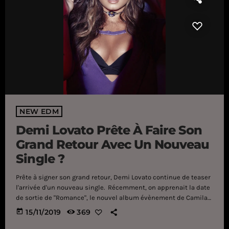
NEW EDM
Demi Lovato Prête À Faire Son
Grand Retour Avec Un Nouveau
Single ?
Prête à signer son grand retour, Demi Lovato continue de teaser
l'arrivée d'un nouveau single. Récemment, on apprenait la date
de sortie de "Romance", le nouvel album évènement de Camila
Cabello, et c'est pour très bientôt ! Il se pourrait d'ailleurs qu'un
today
15/11/2019
369
autre chanteuse annonce son grand retour plus vite que prévu,
et c'est Demi Lovato. Il y a quelques jours, la jeune femme