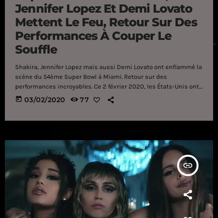
Jennifer Lopez Et Demi Lovato
Mettent Le Feu, Retour Sur Des
Performances À Couper Le
Souffle
Shakira, Jennifer Lopez mais aussi Demi Lovato ont enflammé la
scène du 54ème Super Bowl à Miami. Retour sur des
performances incroyables. Ce 2 février 2020, les États-Unis ont
vécu l'un des événements les plus importants de l'année : le
today
03/02/2020
77
Super Bowl. Pour cette nouvelle édition, la NFL a choisi des
pointures de l'industrie pop pour assurer la mi-temps : Shakira
et Jennifer Lopez ! Et pour cette 54ème édition, c'est Demi
Lovato […]
insert_link