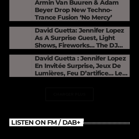
Armin Van Buuren & Adam
Beyer Drop New Techno-
Trance Fusion ‘No Mercy’
David Guetta: Jennifer Lopez
As A Surprise Guest, Light
Shows, Fireworks… The DJ
Electrifies The Stade De
David Guetta : Jennifer Lopez
France
En Invitée Surprise, Jeux De
Lumières, Feu D’artifice… Le
DJ Électrise Le Stade De
France
CHARGER PLUS
LISTEN ON FM / DAB+