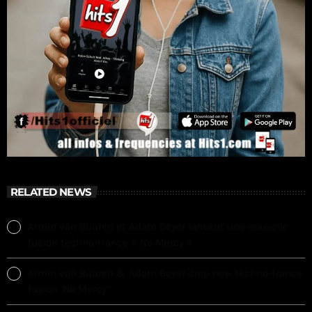
RELATED NEWS
Armin van Buuren et Adam Beyer lancent une nouvelle
fusion techno-trance « No Mercy »
Armin van Buuren & Adam Beyer drop new techno-trance
fusion ‘No Mercy’