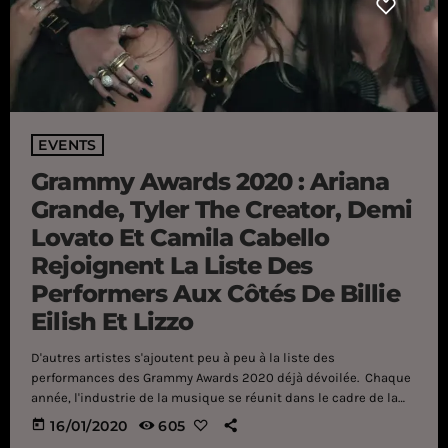
EVENTS
Grammy Awards 2020 : Ariana
Grande, Tyler The Creator, Demi
Lovato Et Camila Cabello
Rejoignent La Liste Des
Performers Aux Côtés De Billie
Eilish Et Lizzo
D'autres artistes s'ajoutent peu à peu à la liste des
performances des Grammy Awards 2020 déjà dévoilée. Chaque
année, l'industrie de la musique se réunit dans le cadre de la
plus prestigieuse cérémonie au monde afin de récompenser les
today
16/01/2020
605
oeuvres et les artistes qui ont marqué l'année précédente. Si