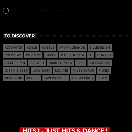
Ultra Miami 2026 The best memories
TO DISCOVER
ACTU HITS1
ADELE
ANGÈLE
ARIANA GRANDE
BILLIE EILISH
COLDPLAY
CONCERT
DANCE
DAVID GUETTA
DJ
DUA LIPA
ED SHEERAN
ELECTRO
HARRY STYLES
IBIZA
JULIEN DORÉ
JUSTIN BIEBER
LADY GAGA
LOUANE
MILEY CYRUS
MUSIC
NEW SONG
PEOPLE
TAYLOR SWIFT
THE WEEKND
VIDÉO
HITS 1 - JUST HITS & DANCE !