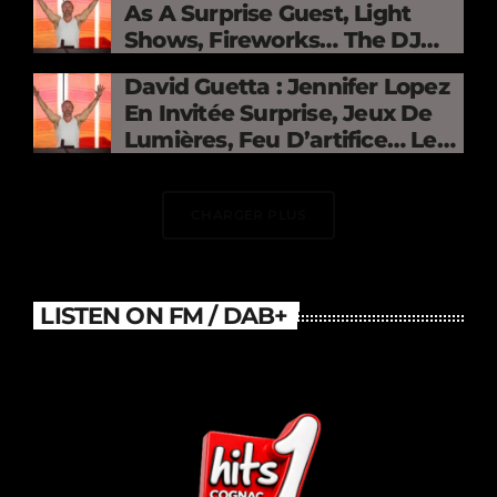
As A Surprise Guest, Light
Shows, Fireworks… The DJ
Electrifies The Stade De
David Guetta : Jennifer Lopez
France
En Invitée Surprise, Jeux De
Lumières, Feu D’artifice… Le
DJ Électrise Le Stade De
France
CHARGER PLUS
LISTEN ON FM / DAB+