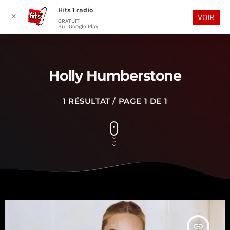
Hits 1 radio
play_arrow
search
menu
✕
VOIR
GRATUIT
Sur Google Play
Holly Humberstone
1 RÉSULTAT / PAGE 1 DE 1
insert_link