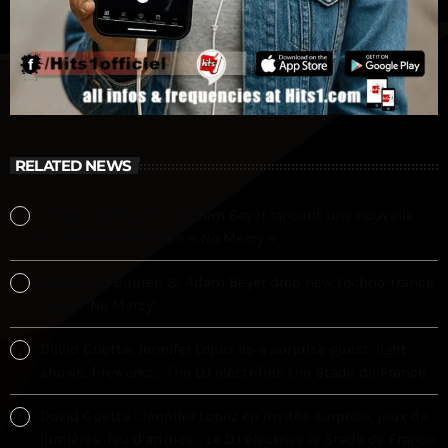
RELATED NEWS
Armin van Buuren et Adam Beyer lancent une nouvelle
fusion techno-trance « No Mercy »
Armin van Buuren & Adam Beyer drop new techno-trance
fusion ‘No Mercy’
David Guetta: Jennifer Lopez as a surprise guest, light
shows, fireworks… The DJ electrifies the Stade de France
David Guetta : Jennifer Lopez en invitée surprise, jeux de
lumières, feu d’artifice… Le DJ électrise le Stade de France