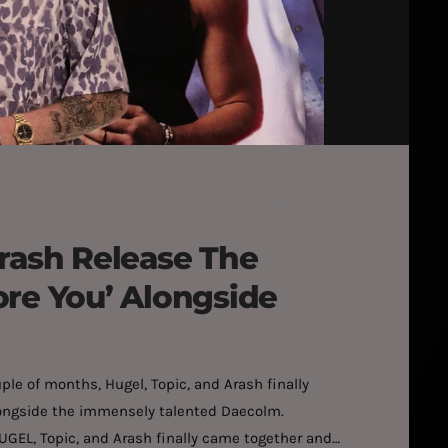
Arash Release The
ore You’ Alongside
uple of months, Hugel, Topic, and Arash finally
alongside the immensely talented Daecolm.
UGEL, Topic, and Arash finally came together and