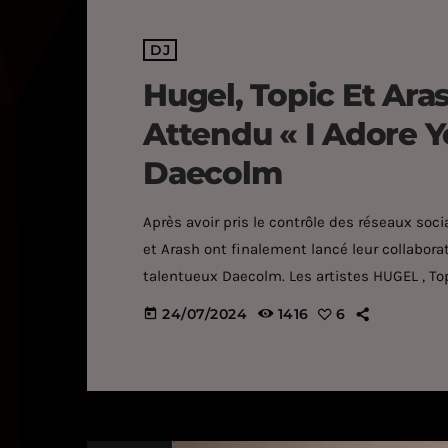
DJ
Hugel, Topic Et Ara
Attendu « I Adore 
Daecolm
Après avoir pris le contrôle des réseaux soc
et Arash ont finalement lancé leur collabor
talentueux Daecolm. Les artistes HUGEL , Top
et sont en tête des charts, se sont enfin réun
24/07/2024
1416
6
today
Adore You . Daecolm , qui est au chant, n'a p