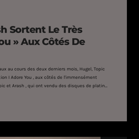
sh Sortent Le Très
You » Aux Côtés De
iaux au cours des deux derniers mois, Hugel, Topic
ation I Adore You , aux côtés de l'immensément
ic et Arash , qui ont vendu des disques de platine
is et ont sorti leur collaboration très attendue, I
as non plus besoin d'être présenté. […]