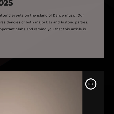
2025
-attend events on the island of Dance music. Our
esidencies of both major DJs and historic parties.
mportant clubs and remind you that this article is
re about to land on the Isla Blanca. Ushuaia Ibiza –
insert_link