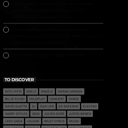
David Guetta: Jennifer Lopez as a surprise
guest, light shows, fireworks… The DJ
electrifies the Stade de France
David Guetta : Jennifer Lopez en invitée
surprise, jeux de lumières, feu d’artifice… Le DJ
électrise le Stade de France
Ultra Miami 2026 The best memories
TO DISCOVER
ACTU HITS1
ADELE
ANGÈLE
ARIANA GRANDE
BILLIE EILISH
COLDPLAY
CONCERT
DANCE
DAVID GUETTA
DJ
DUA LIPA
ED SHEERAN
ELECTRO
HARRY STYLES
IBIZA
JULIEN DORÉ
JUSTIN BIEBER
LADY GAGA
LOUANE
MILEY CYRUS
MUSIC