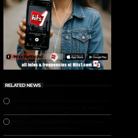
RELATED NEWS
Armin van Buuren et Adam Beyer lancent une
nouvelle fusion techno-trance « No Mercy »
Armin van Buuren & Adam Beyer drop new
techno-trance fusion ‘No Mercy’