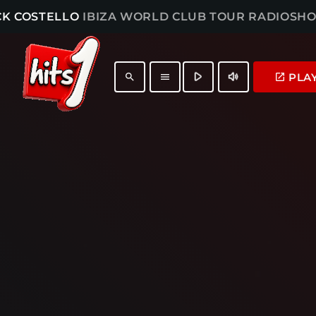
CK COSTELLO
IBIZA WORLD CLUB TOUR RADIOSH
play_arrow
volume_up
PLA
launch
search
menu