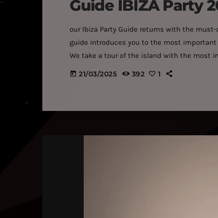
Guide IBIZA Party 
our Ibiza Party Guide returns with the must
guide introduces you to the most important r
We take a tour of the island with the most i
in constant update, so visit it often if you a
21/03/2025
392
1
today
(Tickets) One […]