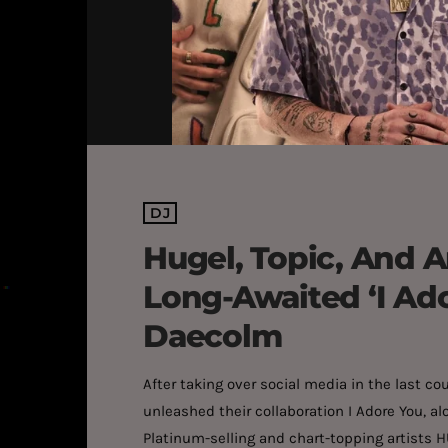
DJ
Hugel, Topic, And 
Long-Awaited ‘I Ad
Daecolm
After taking over social media in the last co
unleashed their collaboration I Adore You, 
Platinum-selling and chart-topping artists H