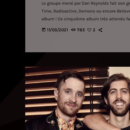
Le groupe mené par Dan Reynolds fait son gra
Time, Radioactive, Demons ou encore Believe
album ! Ce cinquième album très attendu fai
mois déjà, un teasing qui continue puisque 
11/03/2021
783
2
today
réseaux sociaux. Dan Reynolds avait donné u
d'une interview en mai dernier : […]