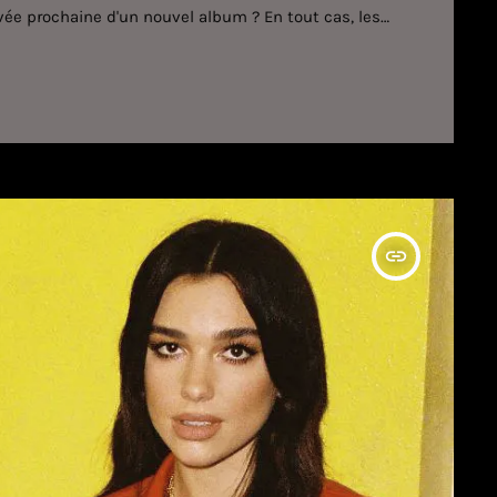
ivée prochaine d'un nouvel album ? En tout cas, les
utthroat out march 12. pre-save at
gvlRU3UrL — Imagine Dragons (@Imaginedragons)
insert_link