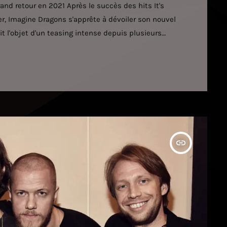
nd retour en 2021 Après le succès des hits It's
r, Imagine Dragons s'apprête à dévoiler son nouvel
t l'objet d'un teasing intense depuis plusieurs
le groupe a partagé 4 vidéos énigmatiques sur ses
n peu plus d'informations concernant l'opus lors
insert_link