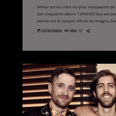
Retour sur les infos les plus marquantes de
son cinquième album ? (PHOTO) Tout est parti
dernier sur le compte officiel de Imagine 
lire en légende d'un cliché où l'on aperçoit l
31/10/2020
390
today
ci-dessous). Pour les fans, le message est on