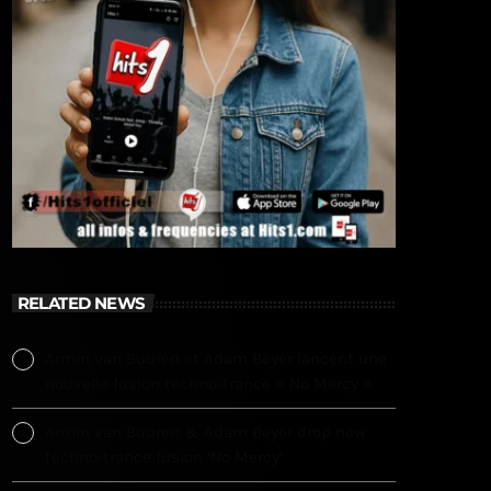
RELATED NEWS
Armin van Buuren et Adam Beyer lancent une
nouvelle fusion techno-trance « No Mercy »
Armin van Buuren & Adam Beyer drop new
techno-trance fusion ‘No Mercy’