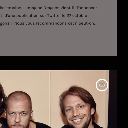
 la semaine. Imagine Dragons vient-il d'annoncer
 d'une publication sur Twitter le 27 octobre
Dragons ! "Nous vous recommandons ceci" peut-on
a page d'inscription à la newsletter du groupe (voir
 ne […]
insert_link