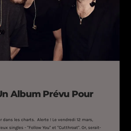
Un Album Prévu Pour
 dans les charts. Alerte ! Le vendredi 12 mars,
x singles - "Follow You" et "Cutthroat". Or, serait-