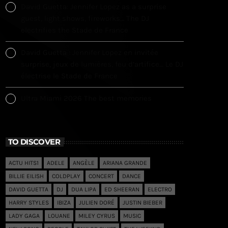
David Guetta: Jennifer Lopez as a surprise
guest, light shows, fireworks… The DJ
electrifies the Stade de France
David Guetta : Jennifer Lopez en invitée
surprise, jeux de lumières, feu d’artifice… Le DJ
électrise le Stade de France
Ultra Miami 2026 The best memories
TO DISCOVER
ACTU HITS1
ADELE
ANGÈLE
ARIANA GRANDE
BILLIE EILISH
COLDPLAY
CONCERT
DANCE
DAVID GUETTA
DJ
DUA LIPA
ED SHEERAN
ELECTRO
HARRY STYLES
IBIZA
JULIEN DORÉ
JUSTIN BIEBER
LADY GAGA
LOUANE
MILEY CYRUS
MUSIC