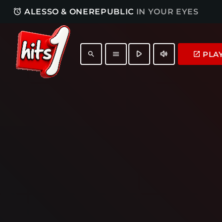
access_alarm
ALESSO & ONEREPUBLIC
IN YOUR EYES
play_arrow
volume_up
PLA
launch
search
menu