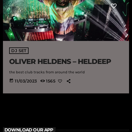
DJ SET
OLIVER HELDENS – HELDEEP
the best club tracks from around the world
today
11/03/2023
1565
DOWNLOAD OUR APP