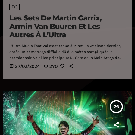
DJ
Les Sets De Martin Garrix,
Armin Van Buuren Et Les
Autres À L’Ultra
L’Ultra Music Festival s’est tenue à Miami le weekend dernier,
après un démarrage difficile dû à la météo compliquée le
premier soir. Voici les principaux DJ Sets de la Main Stage de
l’édition 2024. Martin Garrix Armin Van Buuren Hardwell Oliver
today
27/03/2024
270
Heldens Afrojack
insert_link