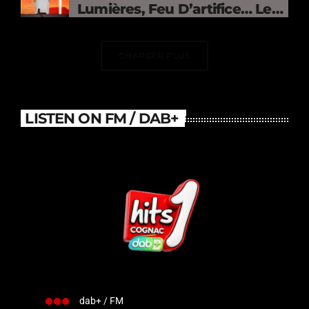
Lumières, Feu D’artifice… Le
DJ Électrise Le Stade De
France
CHARGER PLUS
LISTEN ON FM / DAB+
dab+ / FM