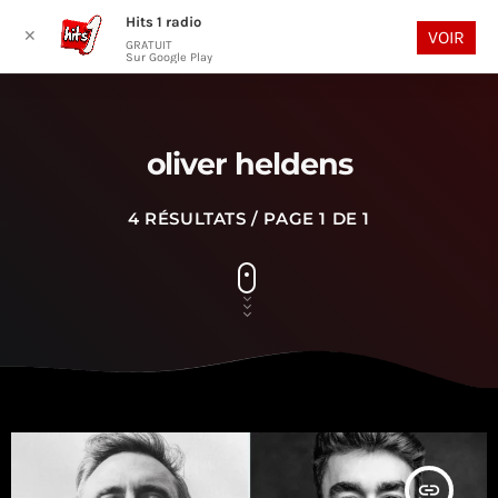
Hits 1 radio
play_arrow
search
menu
✕
VOIR
GRATUIT
Sur Google Play
oliver heldens
4 RÉSULTATS / PAGE 1 DE 1
insert_link