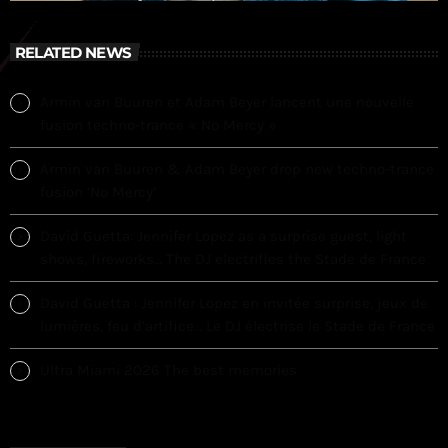
RELATED NEWS
Armin van Buuren et Adam Beyer lancent une nouvelle
fusion techno-trance « No Mercy »
Armin van Buuren & Adam Beyer drop new techno-trance
fusion ‘No Mercy’
David Guetta: Jennifer Lopez as a surprise guest, light
shows, fireworks… The DJ electrifies the Stade de France
David Guetta : Jennifer Lopez en invitée surprise, jeux de
lumières, feu d’artifice… Le DJ électrise le Stade de France
Ultra Miami 2026 The best memories