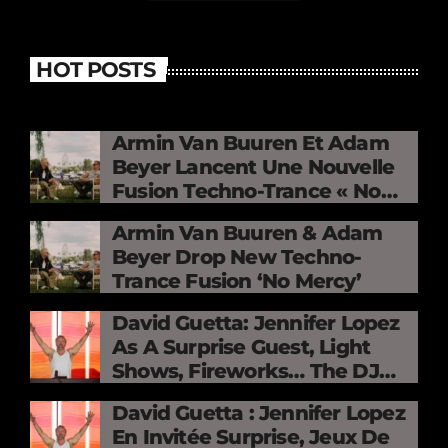
HOT POSTS
Armin Van Buuren Et Adam
Beyer Lancent Une Nouvelle
Fusion Techno-Trance « No
Mercy »
Armin Van Buuren & Adam
Beyer Drop New Techno-
Trance Fusion ‘No Mercy’
David Guetta: Jennifer Lopez
As A Surprise Guest, Light
Shows, Fireworks… The DJ
Electrifies The Stade De
David Guetta : Jennifer Lopez
France
En Invitée Surprise, Jeux De