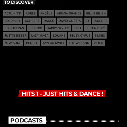
TO DISCOVER
ACTU HITS1
ADELE
ANGÈLE
ARIANA GRANDE
BILLIE EILISH
COLDPLAY
CONCERT
DANCE
DAVID GUETTA
DJ
DUA LIPA
ED SHEERAN
ELECTRO
HARRY STYLES
IBIZA
JULIEN DORÉ
JUSTIN BIEBER
LADY GAGA
LOUANE
MILEY CYRUS
MUSIC
NEW SONG
PEOPLE
TAYLOR SWIFT
THE WEEKND
VIDÉO
HITS 1 - JUST HITS & DANCE !
PODCASTS