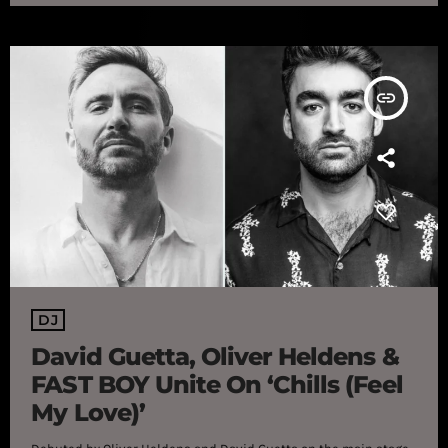
sa sortie officielle. Trois superstars de l'écriture, de la
production et du DJing se réunissent […]
insert_link
DJ
David Guetta, Oliver Heldens &
FAST BOY Unite On ‘Chills (Feel
My Love)’