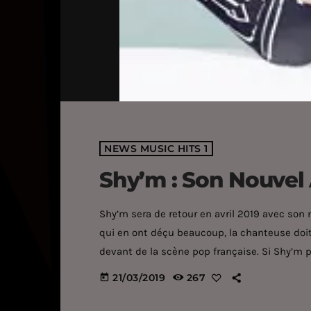
NEWS MUSIC HITS 1
Shy’m : Son Nouvel
Shy’m sera de retour en avril 2019 avec son 
qui en ont déçu beaucoup, la chanteuse doit 
devant de la scène pop française. Si Shy’m p
grâce à son rôle de jurée dans l’émission Dan
21/03/2019
267
today
pas moins sur le déclin. […]