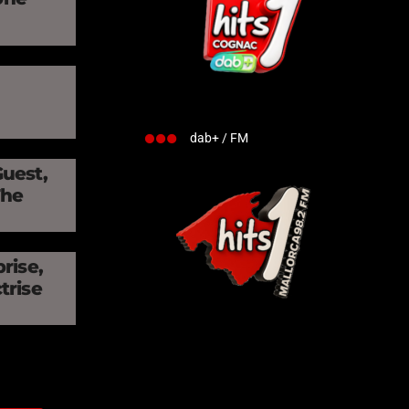
»
dab+ / FM
Guest,
The
rise,
trise