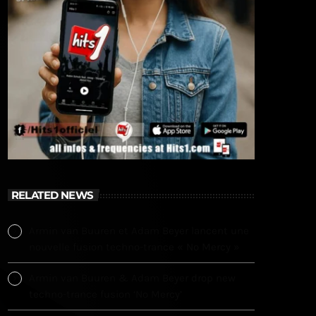
RELATED NEWS
Armin van Buuren et Adam Beyer lancent une
nouvelle fusion techno-trance « No Mercy »
Armin van Buuren & Adam Beyer drop new
techno-trance fusion ‘No Mercy’