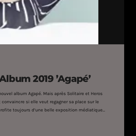
 Album 2019 ’Agapé’
nouvel album Agapé. Mais après Solitaire et Heros
convaincre si elle veut regagner sa place sur le
rofite toujours d’une belle exposition médiatique
se avec les Stars, sa carrière musicale n’en est