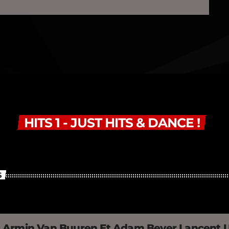
HITS 1 - JUST HITS & DANCE !
S
Armin Van Buuren Et Adam Beyer Lancent 