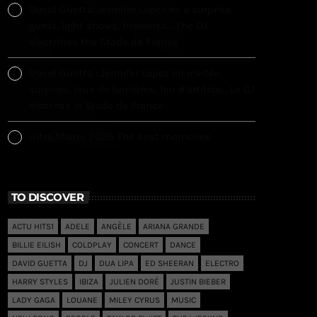
David Guetta: Jennifer Lopez as a surprise
guest, light shows, fireworks… The DJ
electrifies the Stade de France
David Guetta : Jennifer Lopez en invitée
surprise, jeux de lumières, feu d’artifice… Le DJ
électrise le Stade de France
Ultra Miami 2026 The best memories
TO DISCOVER
ACTU HITS1
ADELE
ANGÈLE
ARIANA GRANDE
BILLIE EILISH
COLDPLAY
CONCERT
DANCE
DAVID GUETTA
DJ
DUA LIPA
ED SHEERAN
ELECTRO
HARRY STYLES
IBIZA
JULIEN DORÉ
JUSTIN BIEBER
LADY GAGA
LOUANE
MILEY CYRUS
MUSIC