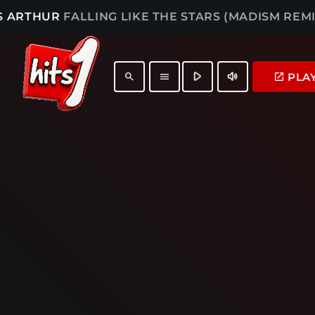
S ARTHUR
FALLING LIKE THE STARS (MADISM REMI
play_arrow
volume_up
PLA
launch
search
menu