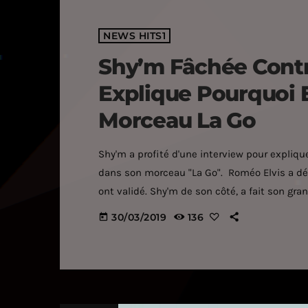
NEWS HITS1
Shy’m Fâchée Contr
Explique Pourquoi E
Morceau La Go
Shy'm a profité d'une interview pour expliqu
dans son morceau "La Go". Roméo Elvis a dév
ont validé. Shy'm de son côté, a fait son gra
"Amiants", extraits de son nouvel album Agap
30/03/2019
136
today
album qui s'annonce […]