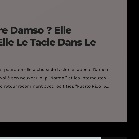
e Damso ? Elle
lle Le Tacle Dans Le
er pourquoi elle a choisi de tacler le rappeur Damso
oilé son nouveau clip "Normal" et les internautes
nd retour récemment avec les titres "Puerto Rico" et
é qui verra le jour le 26 avril 2019. Un septième