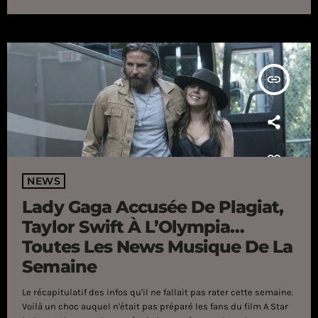
carrière, la dépossédant de son étiquette country pourtant bien
accrochée. Exit les santiags, bonjour pop et […]
insert_link
NEWS
Lady Gaga Accusée De Plagiat,
Taylor Swift À L’Olympia…
Toutes Les News Musique De La
Semaine
Le récapitulatif des infos qu'il ne fallait pas rater cette semaine.
Voilà un choc auquel n'était pas préparé les fans du film A Star