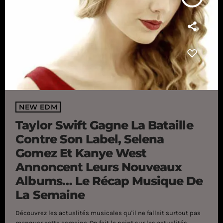
NEW EDM
Taylor Swift Gagne La Bataille
Contre Son Label, Selena
Gomez Et Kanye West
Annoncent Leurs Nouveaux
Albums… Le Récap Musique De
La Semaine
Découvrez les actualités musicales qu'il ne fallait surtout pas
manquer cette semaine. On fait le point sur les actualités