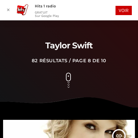
Hits 1 radio
play_arrow
search
menu
✕
VOIR
GRATUIT
Sur Google Play
Taylor Swift
82 RÉSULTATS / PAGE 8 DE 10
insert_link