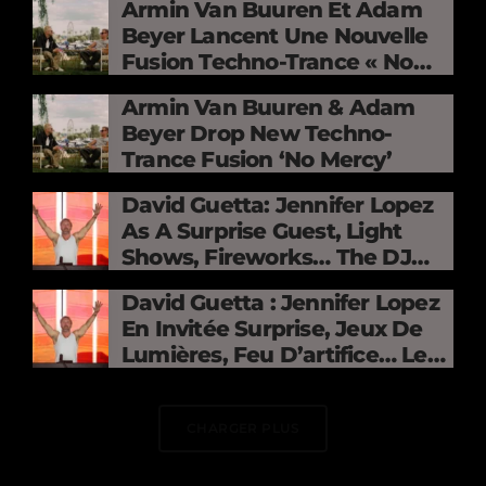
Armin Van Buuren Et Adam
Beyer Lancent Une Nouvelle
Fusion Techno-Trance « No
Mercy »
Armin Van Buuren & Adam
Beyer Drop New Techno-
Trance Fusion ‘No Mercy’
David Guetta: Jennifer Lopez
As A Surprise Guest, Light
Shows, Fireworks… The DJ
Electrifies The Stade De
David Guetta : Jennifer Lopez
France
En Invitée Surprise, Jeux De
Lumières, Feu D’artifice… Le
DJ Électrise Le Stade De
France
CHARGER PLUS