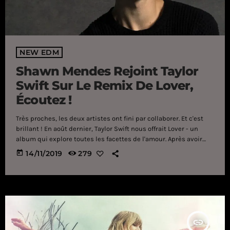
NEW EDM
Shawn Mendes Rejoint Taylor
Swift Sur Le Remix De Lover,
Écoutez !
Très proches, les deux artistes ont fini par collaborer. Et c'est
brillant ! En août dernier, Taylor Swift nous offrait Lover - un
album qui explore toutes les facettes de l'amour. Après avoir
réglé ses comptes avec le très piquant Reputation, la popstar
today
14/11/2019
279
américaine, à renvoyer ses serpents pour mieux dégainer les
papillons - pour le meilleur. Une fois de plus, Taylor Swift a battu
des records, s'imposant avec brio […]
insert_link