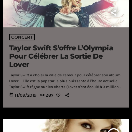
CONCERT
Taylor Swift S’offre L’Olympia
Pour Célébrer La Sortie De
Lover
Taylor Swift a choisi la ville de l'amour pour célébrer son album
Lover. Elle est la popstar la plus puissante à l'heure actuelle :
Taylor Swift règne sur les charts (Lover s'est écoulé à 3 millions
d'exemplaires en moins de deux semaines) et elle aurait
today
11/09/2019
287
aisément pu choisir un stade aux Etats-Unis pour célébrer
cette sortie. Mais, non. Swift a choisi un concert intimiste à
Paris avec des fans […]