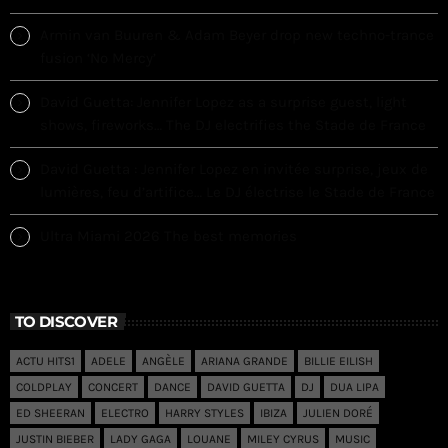
Armin van Buuren & Adam Beyer drop new techno-trance
fusion ‘No Mercy’
David Guetta: Jennifer Lopez as a surprise guest, light
shows, fireworks… The DJ electrifies the Stade de France
David Guetta : Jennifer Lopez en invitée surprise, jeux de
lumières, feu d’artifice… Le DJ électrise le Stade de France
Ultra Miami 2026 The best memories
TO DISCOVER
ACTU HITS1
ADELE
ANGÈLE
ARIANA GRANDE
BILLIE EILISH
COLDPLAY
CONCERT
DANCE
DAVID GUETTA
DJ
DUA LIPA
ED SHEERAN
ELECTRO
HARRY STYLES
IBIZA
JULIEN DORÉ
JUSTIN BIEBER
LADY GAGA
LOUANE
MILEY CYRUS
MUSIC