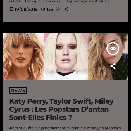
is Born ! Alors que le succès du long-métrage n'est plus a
prouvé, notamment grâce à la présence de titres phares, un
today
19/08/2019
155
artiste vient de faire une annonce plus que dangereuse. En
effet, Steve Ronsen, un artiste pop/rock américain de
renommée confidentielle affirme que la chanson […]
insert_link
NEWS
Katy Perry, Taylor Swift, Miley
Cyrus : Les Popstars D’antan
Sont-Elles Finies ?
Alors que l'été est généralement favorable aux singles proposés