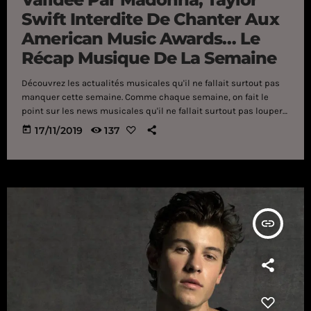
Swift Interdite De Chanter Aux
American Music Awards… Le
Récap Musique De La Semaine
Découvrez les actualités musicales qu'il ne fallait surtout pas
manquer cette semaine. Comme chaque semaine, on fait le
point sur les news musicales qu'il ne fallait surtout pas louper
! On débute avec Drake, qui a été hué pendant le festival de
today
17/11/2019
137
Tyler The Creator et qui a dû arrêter son concert. Kanye West lui
a été invité par son pote Travis Scott pour interpréter son
nouveau single "Follow God" sur la scène du […]
insert_link