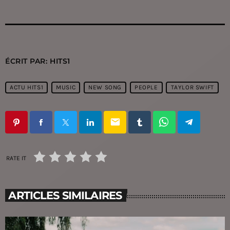
ÉCRIT PAR:
HITS1
ACTU HITS1
MUSIC
NEW SONG
PEOPLE
TAYLOR SWIFT
email
RATE IT
ARTICLES SIMILAIRES