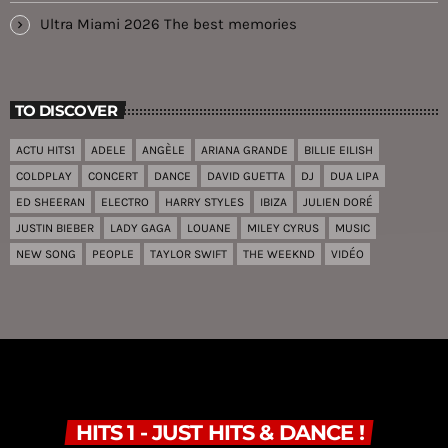
Ultra Miami 2026 The best memories
TO DISCOVER
ACTU HITS1
ADELE
ANGÈLE
ARIANA GRANDE
BILLIE EILISH
COLDPLAY
CONCERT
DANCE
DAVID GUETTA
DJ
DUA LIPA
ED SHEERAN
ELECTRO
HARRY STYLES
IBIZA
JULIEN DORÉ
JUSTIN BIEBER
LADY GAGA
LOUANE
MILEY CYRUS
MUSIC
NEW SONG
PEOPLE
TAYLOR SWIFT
THE WEEKND
VIDÉO
HITS 1 - JUST HITS & DANCE !