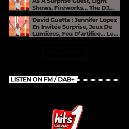
As A Surprise Guest, Light
Shows, Fireworks… The DJ
Electrifies The Stade De
David Guetta : Jennifer Lopez
France
En Invitée Surprise, Jeux De
Lumières, Feu D’artifice… Le
DJ Électrise Le Stade De
France
CHARGER PLUS
LISTEN ON FM / DAB+