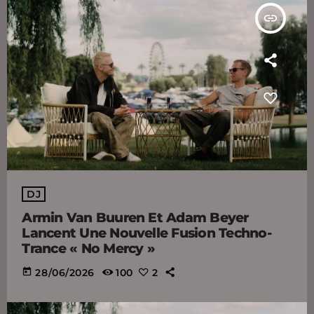
insert_link
DJ
Armin Van Buuren Et Adam Beyer
Lancent Une Nouvelle Fusion Techno-
Trance « No Mercy »
today
28/06/2026
100
2