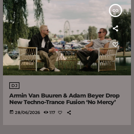
insert_link
DJ
Armin Van Buuren & Adam Beyer Drop
New Techno-Trance Fusion ‘No Mercy’
today
28/06/2026
117