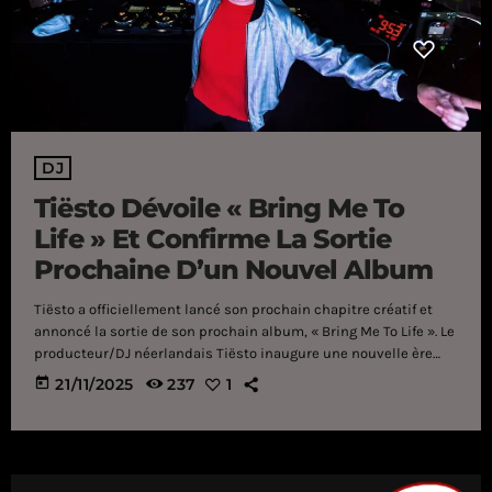
DJ
Tiësto Dévoile « Bring Me To
Life » Et Confirme La Sortie
Prochaine D’un Nouvel Album
Tiësto a officiellement lancé son prochain chapitre créatif et
annoncé la sortie de son prochain album, « Bring Me To Life ». Le
producteur/DJ néerlandais Tiësto inaugure une nouvelle ère
créative avec « Bring Me To Life », premier extrait de son
today
21/11/2025
237
1
prochain album. Ce titre, en featuring avec FORS , fait suite à
une mystérieuse absence sur les réseaux sociaux de Tiësto, où
un compte à rebours énigmatique a plongé les fans de musique
électronique et les médias dans une […]