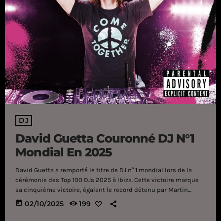
DJ
David Guetta Couronné DJ N°1
Mondial En 2025
David Guetta a remporté le titre de DJ n° 1 mondial lors de la
cérémonie des Top 100 DJs 2025 à Ibiza. Cette victoire marque
sa cinquième victoire, égalant le record détenu par Martin
Garrix et Armin van Buuren . Guetta avait conquis la première
today
02/10/2025
199
place en 2011 avant de dominer le début des années 2020 avec
des victoires en 2020, 2021 et 2023. Plus de quarante ans après