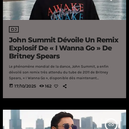
DJ
John Summit Dévoile Un Remix
Explosif De « I Wanna Go » De
Britney Spears
Le phénomène mondial de la dance, John Summit, a enfin
dévoilé son remix très attendu du tube de 2011 de Britney
Spears, « I Wanna Go », disponible dès maintenant
sur Darkroom/Expert's Only . Après l'avoir présenté sur de
today
17/10/2025
162
grandes scènes comme Ultra Europe , l'ACL Festival et son
propre festival Experts Only , la reprise est officiellement sortie,
provoquant une onde de choc dans le monde de la dance. Ce
remix insuffle un nouveau souffle à cet hymne pop
emblématique, mêlant le […]
insert_link