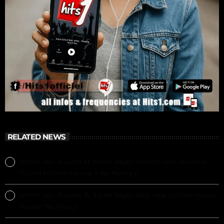
RELATED NEWS
Armin van Buuren et Adam Beyer lancent une nouvelle
fusion techno-trance « No Mercy »
Armin van Buuren & Adam Beyer drop new techno-trance
fusion ‘No Mercy’