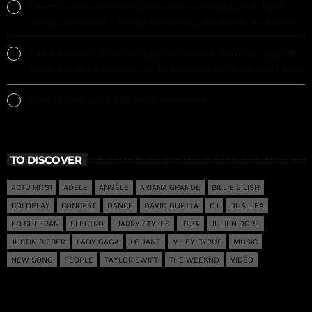
David Guetta: Jennifer Lopez as a surprise guest, light
shows, fireworks… The DJ electrifies the Stade de France
David Guetta : Jennifer Lopez en invitée surprise, jeux de
lumières, feu d’artifice… Le DJ électrise le Stade de France
Ultra Miami 2026 The best memories
TO DISCOVER
ACTU HITS1
ADELE
ANGÈLE
ARIANA GRANDE
BILLIE EILISH
COLDPLAY
CONCERT
DANCE
DAVID GUETTA
DJ
DUA LIPA
ED SHEERAN
ELECTRO
HARRY STYLES
IBIZA
JULIEN DORÉ
JUSTIN BIEBER
LADY GAGA
LOUANE
MILEY CYRUS
MUSIC
NEW SONG
PEOPLE
TAYLOR SWIFT
THE WEEKND
VIDÉO