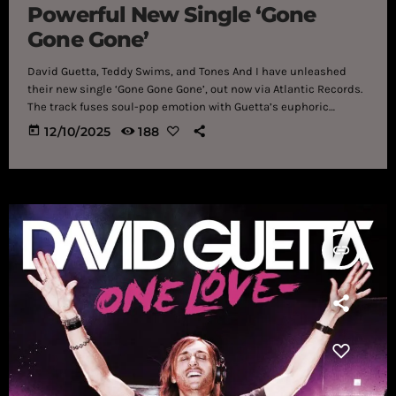
Powerful New Single ‘Gone
Gone Gone’
David Guetta, Teddy Swims, and Tones And I have unleashed
their new single ‘Gone Gone Gone’, out now via Atlantic Records.
The track fuses soul-pop emotion with Guetta’s euphoric
dancefloor energy, creating a modern anthem that celebrates
today
12/10/2025
188
the chaos and addiction of toxic love. Opening with shimmering
house keys and swelling strings, ‘Gone Gone Gone’ builds into a
gospel-inspired storm of rhythm and emotion. Teddy Swims
sets the tone with his unmistakable rasp, while Tones And […]
insert_link