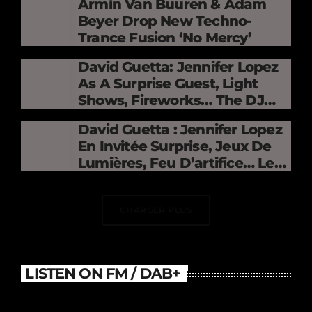
Armin Van Buuren & Adam
Beyer Drop New Techno-
Trance Fusion ‘No Mercy’
David Guetta: Jennifer Lopez
As A Surprise Guest, Light
Shows, Fireworks… The DJ
Electrifies The Stade De
David Guetta : Jennifer Lopez
France
En Invitée Surprise, Jeux De
Lumières, Feu D’artifice… Le
DJ Électrise Le Stade De
France
CHARGER PLUS
LISTEN ON FM / DAB+