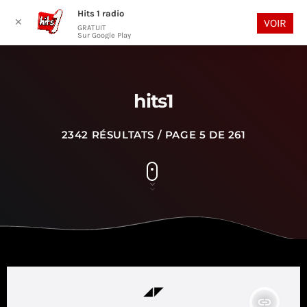
Hits 1 radio
play_arrow
search
menu
✕
VOIR
GRATUIT
Sur Google Play
hits1
2342 RÉSULTATS / PAGE 5 DE 261
insert_link