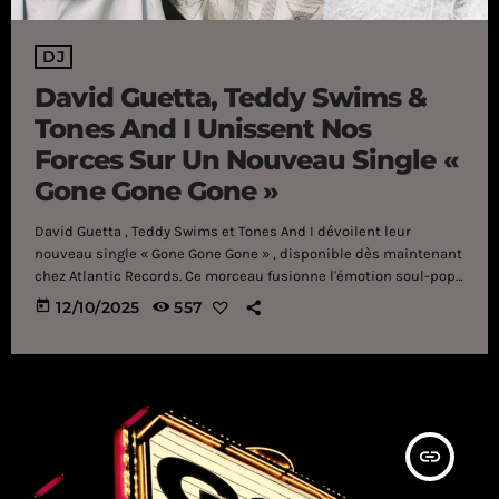
DJ
David Guetta, Teddy Swims &
Tones And I Unissent Nos
Forces Sur Un Nouveau Single «
Gone Gone Gone »
David Guetta , Teddy Swims et Tones And I dévoilent leur
nouveau single « Gone Gone Gone » , disponible dès maintenant
chez Atlantic Records. Ce morceau fusionne l'émotion soul-pop
avec l'énergie dancefloor euphorique de Guetta, créant un
today
12/10/2025
557
hymne moderne qui célèbre le chaos et l'addiction à l'amour
toxique. S'ouvrant sur des notes house chatoyantes et des
cordes endiablées, « Gone Gone Gone » se transforme en une
tempête de rythmes et d'émotions inspirée du gospel. Teddy
Swims donne le ton avec […]
insert_link