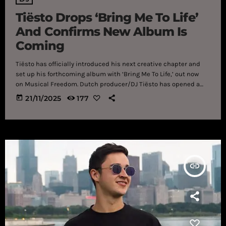
Tiësto Drops ‘Bring Me To Life’
And Confirms New Album Is
Coming
Tiësto has officially introduced his next creative chapter and
set up his forthcoming album with ‘Bring Me To Life,’ out now
on Musical Freedom. Dutch producer/DJ Tiësto has opened a
fresh creative era with ‘Bring Me To Life,’ which doubles as the
today
21/11/2025
177
first look into his upcoming album. The track, featuring the
vocals of FORS, arrives on the heels of a mysterious blackout
across Tiësto’s social channels, where a cryptic countdown sent
dance music fans and media into a frenzy […]
insert_link