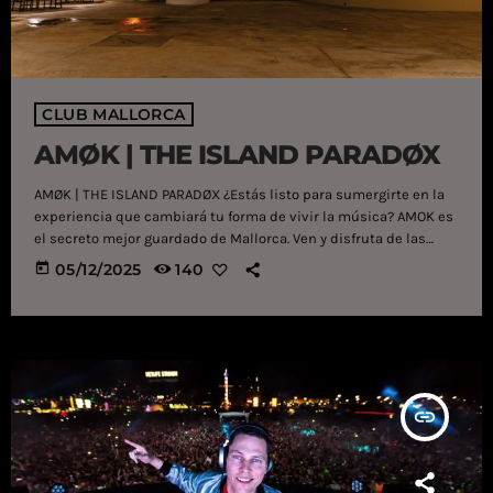
CLUB MALLORCA
AMØK | THE ISLAND PARADØX
AMØK | THE ISLAND PARADØX ¿Estás listo para sumergirte en la
experiencia que cambiará tu forma de vivir la música? AMOK es
el secreto mejor guardado de Mallorca. Ven y disfruta de las
mejores fiestas con diferentes estilos de música. Te esperamos
today
05/12/2025
140
en AMOK. AMOK is Mallorca's best kept secret. Come and enjoy
the best parties with different styles of music. We are waiting
for you at AMOK. Diseminat 8319-Es […]
insert_link