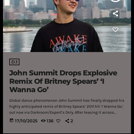
DJ
John Summit Drops Explosive
Remix Of Britney Spears’ ‘I
Wanna Go’
Global dance phenomenon John Summit has finally dropped his
highly anticipated remix of Britney Spears’ 2011 hit ‘I Wanna Go,’
out now via Darkroom/Expert’s Only. After teasing it across
major stages like Ultra Europe, ACL Festival, and his own Experts
today
17/10/2025
136
2
Only Festival, the rework has officially landed—sending
shockwaves through the dance world. The remix breathes new