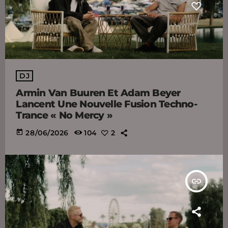
DJ
Armin Van Buuren Et Adam Beyer
Lancent Une Nouvelle Fusion Techno-
Trance « No Mercy »
today
28/06/2026
104
2
insert_link