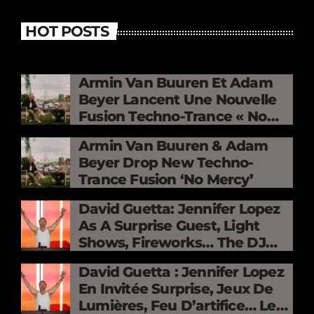
HOT POSTS
Armin Van Buuren Et Adam
Beyer Lancent Une Nouvelle
Fusion Techno-Trance « No
Mercy »
Armin Van Buuren & Adam
Beyer Drop New Techno-
Trance Fusion ‘No Mercy’
David Guetta: Jennifer Lopez
As A Surprise Guest, Light
Shows, Fireworks… The DJ
Electrifies The Stade De
David Guetta : Jennifer Lopez
France
En Invitée Surprise, Jeux De
Lumières, Feu D’artifice… Le