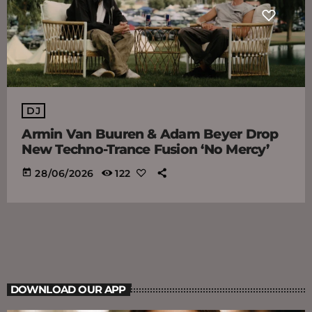
DJ
Armin Van Buuren & Adam Beyer Drop
New Techno-Trance Fusion ‘No Mercy’
today
28/06/2026
122
DOWNLOAD OUR APP