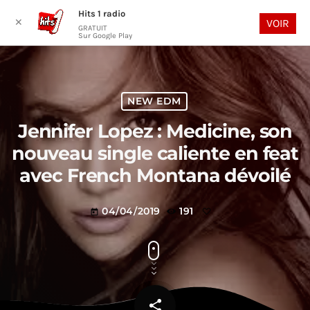
Hits 1 radio
play_arrow
search
menu
✕
VOIR
GRATUIT
Sur Google Play
NEW EDM
Jennifer Lopez : Medicine, son
nouveau single caliente en feat
avec French Montana dévoilé
04/04/2019
191
today
share
email