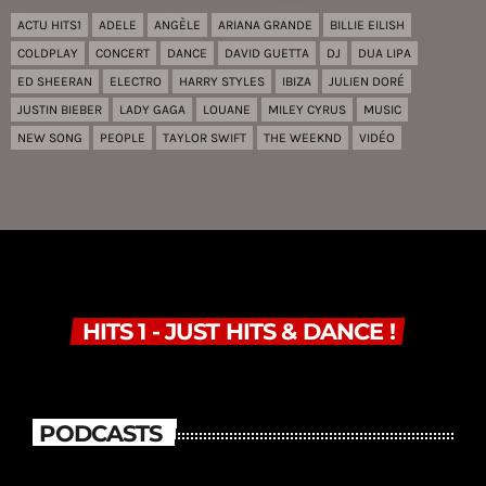
ACTU HITS1
ADELE
ANGÈLE
ARIANA GRANDE
BILLIE EILISH
COLDPLAY
CONCERT
DANCE
DAVID GUETTA
DJ
DUA LIPA
ED SHEERAN
ELECTRO
HARRY STYLES
IBIZA
JULIEN DORÉ
JUSTIN BIEBER
LADY GAGA
LOUANE
MILEY CYRUS
MUSIC
NEW SONG
PEOPLE
TAYLOR SWIFT
THE WEEKND
VIDÉO
HITS 1 - JUST HITS & DANCE !
PODCASTS