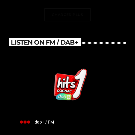
DJ Électrise Le Stade De
France
CHARGER PLUS
LISTEN ON FM / DAB+
dab+ / FM