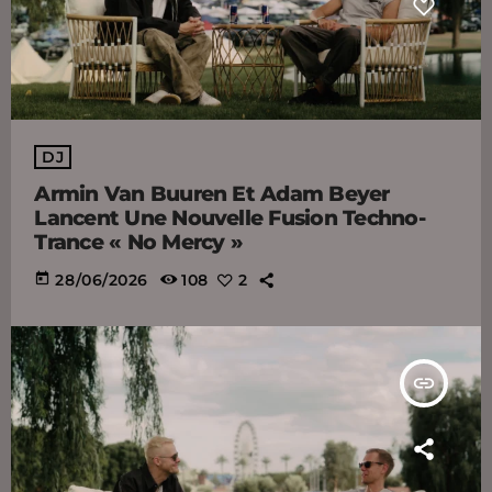
DJ
Armin Van Buuren Et Adam Beyer
Lancent Une Nouvelle Fusion Techno-
Trance « No Mercy »
today
28/06/2026
108
2
insert_link