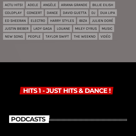
ACTU HITS1
ADELE
ANGÈLE
ARIANA GRANDE
BILLIE EILISH
COLDPLAY
CONCERT
DANCE
DAVID GUETTA
DJ
DUA LIPA
ED SHEERAN
ELECTRO
HARRY STYLES
IBIZA
JULIEN DORÉ
JUSTIN BIEBER
LADY GAGA
LOUANE
MILEY CYRUS
MUSIC
NEW SONG
PEOPLE
TAYLOR SWIFT
THE WEEKND
VIDÉO
HITS 1 - JUST HITS & DANCE !
PODCASTS