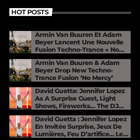
HOT POSTS
Armin Van Buuren Et Adam
Beyer Lancent Une Nouvelle
Fusion Techno-Trance « No
Mercy »
Armin Van Buuren & Adam
Beyer Drop New Techno-
Trance Fusion ‘No Mercy’
David Guetta: Jennifer Lopez
As A Surprise Guest, Light
Shows, Fireworks… The DJ
Electrifies The Stade De
David Guetta : Jennifer Lopez
France
En Invitée Surprise, Jeux De
Lumières, Feu D’artifice… Le