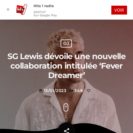
Hits 1 radio
play_arrow
search
menu
✕
VOIR
GRATUIT
Sur Google Play
DJ
SG Lewis dévoile une nouvelle
collaboration intitulée ‘Fever
Dreamer’
13/01/2023
348
today
share
email