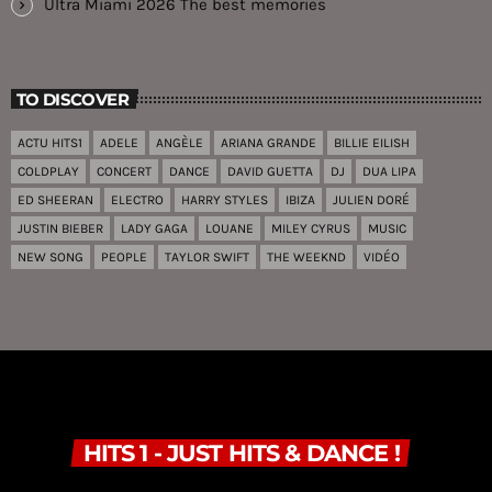
Ultra Miami 2026 The best memories
TO DISCOVER
ACTU HITS1
ADELE
ANGÈLE
ARIANA GRANDE
BILLIE EILISH
COLDPLAY
CONCERT
DANCE
DAVID GUETTA
DJ
DUA LIPA
ED SHEERAN
ELECTRO
HARRY STYLES
IBIZA
JULIEN DORÉ
JUSTIN BIEBER
LADY GAGA
LOUANE
MILEY CYRUS
MUSIC
NEW SONG
PEOPLE
TAYLOR SWIFT
THE WEEKND
VIDÉO
HITS 1 - JUST HITS & DANCE !