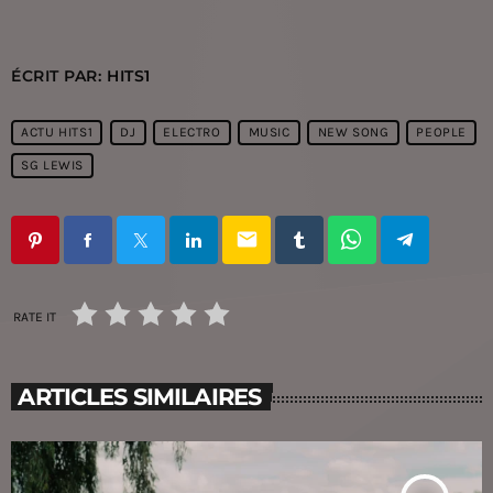
ÉCRIT PAR:
HITS1
ACTU HITS1
DJ
ELECTRO
MUSIC
NEW SONG
PEOPLE
SG LEWIS
email
RATE IT
ARTICLES SIMILAIRES