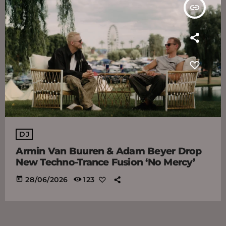
insert_link
DJ
Armin Van Buuren & Adam Beyer Drop
New Techno-Trance Fusion ‘No Mercy’
today
28/06/2026
123