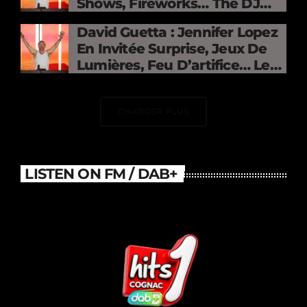
Shows, Fireworks… The DJ
Electrifies The Stade De
David Guetta : Jennifer Lopez
France
En Invitée Surprise, Jeux De
Lumières, Feu D’artifice… Le
DJ Électrise Le Stade De
France
CHARGER PLUS
LISTEN ON FM / DAB+