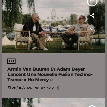
insert_link
DJ
Armin Van Buuren Et Adam Beyer
Lancent Une Nouvelle Fusion Techno-
Trance « No Mercy »
today
28/06/2026
107
2