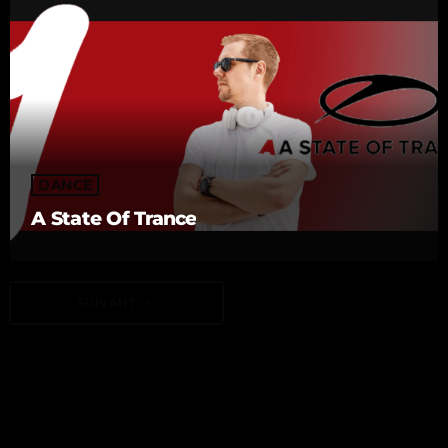
DANCE
A State Of Trance
SUIVANT
navigate_next