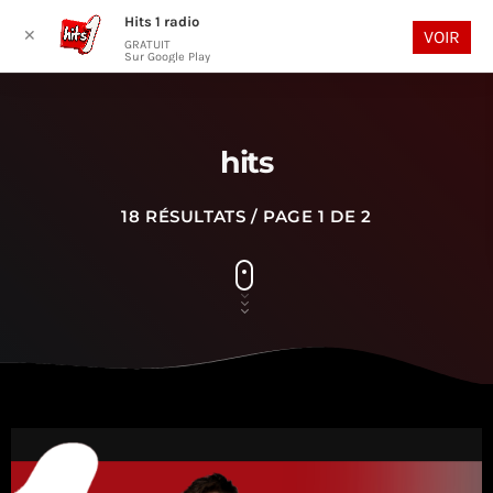
Hits 1 radio
play_arrow
search
menu
✕
VOIR
GRATUIT
Sur Google Play
hits
18 RÉSULTATS / PAGE 1 DE 2