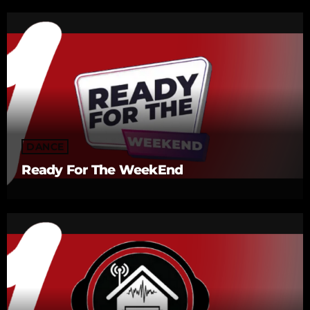
DANCE
Ready For The WeekEnd