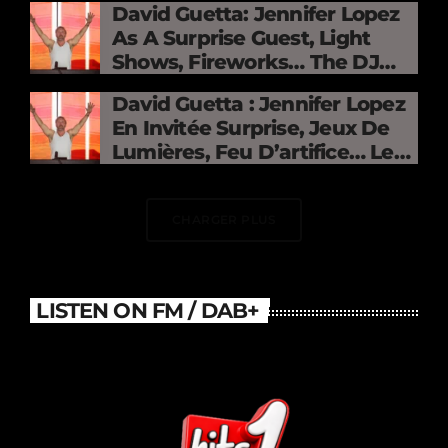
David Guetta: Jennifer Lopez
As A Surprise Guest, Light
Shows, Fireworks… The DJ
Electrifies The Stade De
David Guetta : Jennifer Lopez
France
En Invitée Surprise, Jeux De
Lumières, Feu D’artifice… Le
DJ Électrise Le Stade De
France
CHARGER PLUS
LISTEN ON FM / DAB+