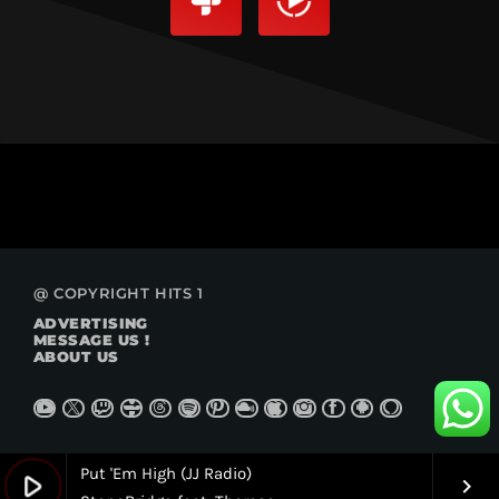
@ COPYRIGHT HITS 1
ADVERTISING
MESSAGE US !
ABOUT US
Put 'Em High (JJ Radio)
play_arrow
keyboard_arrow_right