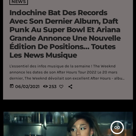
NEWS
Indochine Bat Des Records
Avec Son Dernier Album, Daft
Punk Au Super Bowl Et Ariana
Grande Annonce Une Nouvelle
Édition De Positions… Toutes
Les News Musique
L'essentiel des infos musique de la semaine ! The Weeknd
annonce les dates de son After Hours Tour 2022 Le 20 mars
dernier, The Weeknd dévoilait son excellent After Hours - album
porté par le très efficace Blinding Lights. Avec cet opus, l'artiste
today
06/02/2021
253
canadien a ouvert un tout nouveau chapitre de sa carrière, nous
plongeant au passage dans un univers inédit. The Weeknd
devrait être actuellement en pleine tournée mondiale […]
insert_link