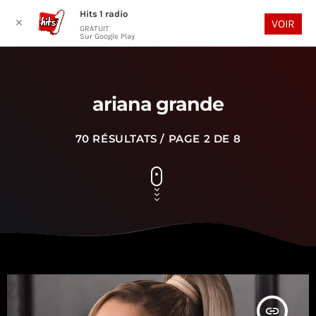
Hits 1 radio
play_arrow
search
menu
✕
VOIR
GRATUIT
Sur Google Play
ariana grande
70 RÉSULTATS / PAGE 2 DE 8
insert_link