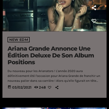
NEW EDM
Ariana Grande Annonce Une
Édition Deluxe De Son Album
Positions
Du nouveau pour les Arianators ! L'année 2020 aura
définitivement été l'occasion pour Ariana Grande de franchir un
nouveau palier dans sa carrière ! Alors qu'elle figurait en tête
des classements les plus prestigieux de l'univers musical ces
today
03/02/2021
248
dernières années (ventes de disques, tournées mondiales les
plus rentables...), la chanteuse américaine vient d'ajouter un
nouveau trophée à son palmarès. En effet, l'interprète
de Problem a dépassé les 70 millions d'auditeurs mensuel