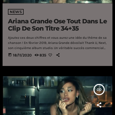
NEWS
Ariana Grande Ose Tout Dans Le
Clip De Son Titre 34+35
Ajoutez ces deux chiffres et vous aurez une idée du thème de sa
chanson ! En février 2019, Ariana Grande dévoilait Thank U, Next,
son cinquième album studio. Un véritable succès commercial
qui valait à la star de 27 ans le statut de seule artiste féminine
today
18/11/2020
835
à avoir deux singles issus du même album en tête du Billboard
Hot 100 (après Mariah Carey). S'en suivait une énorme tournée
mondiale et divers projets menés à bien […]
insert_link