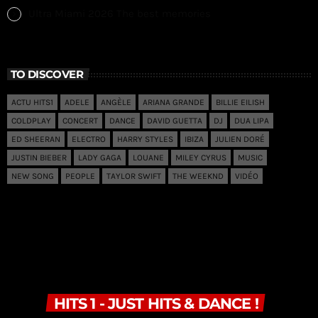
Ultra Miami 2026 The best memories
TO DISCOVER
ACTU HITS1
ADELE
ANGÈLE
ARIANA GRANDE
BILLIE EILISH
COLDPLAY
CONCERT
DANCE
DAVID GUETTA
DJ
DUA LIPA
ED SHEERAN
ELECTRO
HARRY STYLES
IBIZA
JULIEN DORÉ
JUSTIN BIEBER
LADY GAGA
LOUANE
MILEY CYRUS
MUSIC
NEW SONG
PEOPLE
TAYLOR SWIFT
THE WEEKND
VIDÉO
HITS 1 - JUST HITS & DANCE !