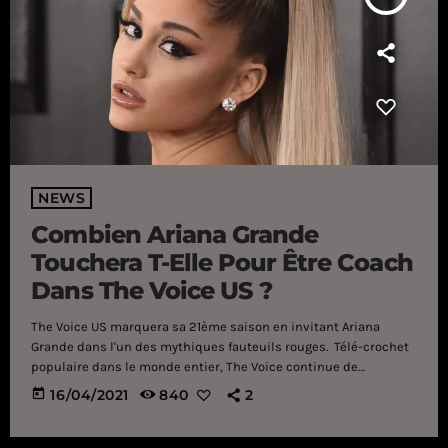
NEWS
Combien Ariana Grande
Touchera T-Elle Pour Être Coach
Dans The Voice US ?
The Voice US marquera sa 21ème saison en invitant Ariana
Grande dans l'un des mythiques fauteuils rouges. Télé-crochet
populaire dans le monde entier, The Voice continue de
déchaîner les passions et de découvrir de nouveaux talents.
today
16/04/2021
840
2
Alors qu'en France, la saison 10 bat son plein avec Marc Lavoine,
Amel Bent, Florent Pagny et Vianney, les Etats-Unis se préparent
à lancer la 21ème saison (oui, déjà). Or, pour marquer le coup, […]