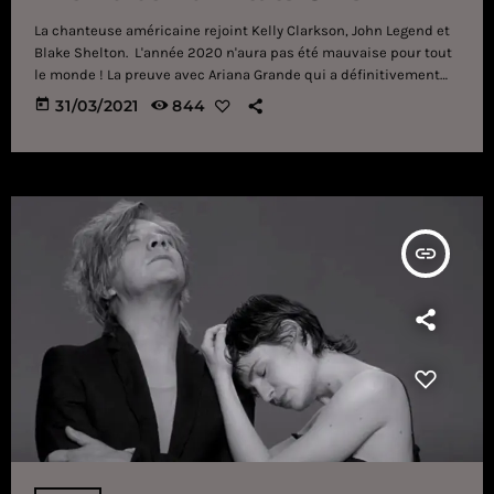
La chanteuse américaine rejoint Kelly Clarkson, John Legend et
Blake Shelton. L'année 2020 n'aura pas été mauvaise pour tout
le monde ! La preuve avec Ariana Grande qui a définitivement
dépassé un nouveau palier dans sa carrière. En effet, alors
today
31/03/2021
844
qu'elle figurait en tête des classements musicaux les plus
prestigieux de l'année (ventes de disques, tournées mondiales
les plus rentables, chanteuse la plus écoutée au monde sur
Spotify…), la chanteuse américaine vient d'ajouter […]
insert_link