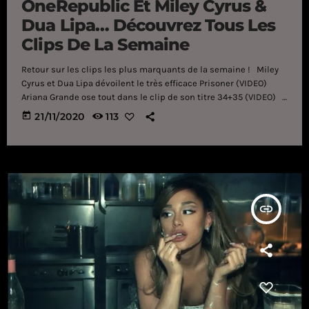
OneRepublic Et Miley Cyrus &
Dua Lipa… Découvrez Tous Les
Clips De La Semaine
Retour sur les clips les plus marquants de la semaine ! Miley
Cyrus et Dua Lipa dévoilent le très efficace Prisoner (VIDEO)
Ariana Grande ose tout dans le clip de son titre 34+35 (VIDEO)
L'ode à la nature de OneRepublic dans le clip de Wild Life
today
21/11/2020
113
(VIDEO) Gaëtan Roussel est de retour avec le clip de Tu ne
savais pas (VIDEO) Billie Eilish nous […]
insert_link