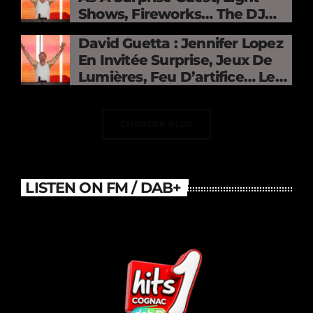
Shows, Fireworks… The DJ
Electrifies The Stade De
David Guetta : Jennifer Lopez
France
En Invitée Surprise, Jeux De
Lumières, Feu D’artifice… Le
DJ Électrise Le Stade De
France
CHARGER PLUS
LISTEN ON FM / DAB+