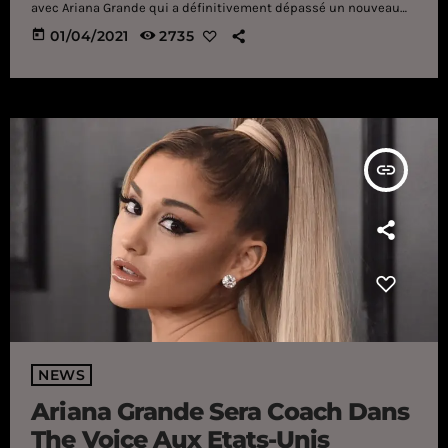
avec Ariana Grande qui a définitivement dépassé un nouveau
palier dans sa carrière. En effet, alors qu'elle figurait en tête des
today
01/04/2021
2735
classements musicaux les plus prestigieux de l'année (ventes
de disques, tournées mondiales les plus rentables, chanteuse
la plus écoutée au monde sur Spotify…), la chanteuse
américaine vient d'ajouter un nouveau trophée […]
insert_link
NEWS
Ariana Grande Sera Coach Dans
The Voice Aux Etats-Unis