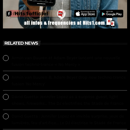
RELATED NEWS
Armin van Buuren et Adam Beyer lancent une nouvelle
fusion techno-trance « No Mercy »
Armin van Buuren & Adam Beyer drop new techno-trance
fusion ‘No Mercy’
David Guetta: Jennifer Lopez as a surprise guest, light
shows, fireworks… The DJ electrifies the Stade de France
David Guetta : Jennifer Lopez en invitée surprise, jeux de
lumières, feu d’artifice… Le DJ électrise le Stade de France