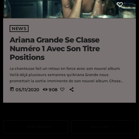
NEWS
Ariana Grande Se Classe
Numéro 1 Avec Son Titre
Positions
La chanteuse fait un retour en force avec son nouvel album.
Voilà déjà plusieurs semaines qu'Ariana Grande nous
promettait la sortie imminente de son nouvel album. Chose
promise, chose due, la star américaine a dévoilé son
today
05/11/2020
908
album Positions ce vendredi 30 octobre. Un opus de quatorze
titres exceptionnels dans lequel on découvre ainsi des
chansons au nom évocateur comme Nasty (Méchant en
français) ou encore Shut Up (Ferme ta gue***) mais surtout
deux collaborations exceptionnelles avec Doja
Cat sur Motive et The […]
navigate_before
PRÉCÉDENT
SUIVANT
navigate_next