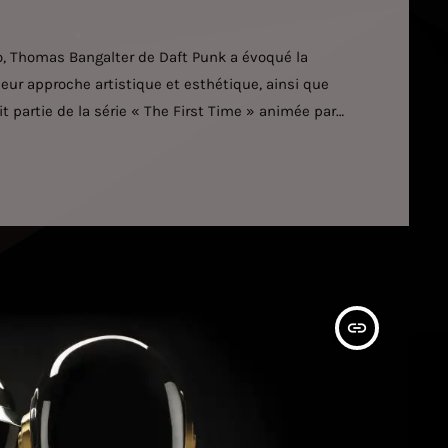
io, Thomas Bangalter de Daft Punk a évoqué la
leur approche artistique et esthétique, ainsi que
it partie de la série « The First Time » animée par
et aux musiciens de revisiter leur passé, leurs
[…]
insert_link