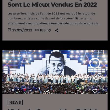
Sont Le Mieux Vendus En 2022
Les premiers mois de l’année 2022 ont marqué le retour de
nombreux artistes sur le devant de la scène ! Si certains
attendaient avec impatience une période plus calme après le
désastre économique de la crise sanitaire, d’autres n’ont pas
today
27/07/2022
185
hésité à dévoiler leur nouveau projet. Et ce malgré les
restrictions imposées par le gouvernement concernant les
concerts. Un choix qui s’est avéré plutôt judicieux pour certains
comme en attestent […]
insert_link
NEWS