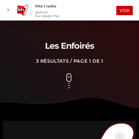
Hits 1 radio
play_arrow
search
menu
✕
VOIR
GRATUIT
Sur Google Play
Les Enfoirés
3 RÉSULTATS / PAGE 1 DE 1
insert_link