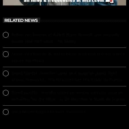
RELATED NEWS
Armin van Buuren et Adam Beyer lancent une nouvelle
fusion techno-trance « No Mercy »
Armin van Buuren & Adam Beyer drop new techno-trance
fusion ‘No Mercy’
David Guetta: Jennifer Lopez as a surprise guest, light
shows, fireworks… The DJ electrifies the Stade de France
David Guetta : Jennifer Lopez en invitée surprise, jeux de
lumières, feu d’artifice… Le DJ électrise le Stade de France
Ultra Miami 2026 The best memories