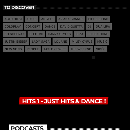
TO DISCOVER
ACTU HITS1
ADELE
ANGÈLE
ARIANA GRANDE
BILLIE EILISH
COLDPLAY
CONCERT
DANCE
DAVID GUETTA
DJ
DUA LIPA
ED SHEERAN
ELECTRO
HARRY STYLES
IBIZA
JULIEN DORÉ
JUSTIN BIEBER
LADY GAGA
LOUANE
MILEY CYRUS
MUSIC
NEW SONG
PEOPLE
TAYLOR SWIFT
THE WEEKND
VIDÉO
HITS 1 - JUST HITS & DANCE !
PODCASTS