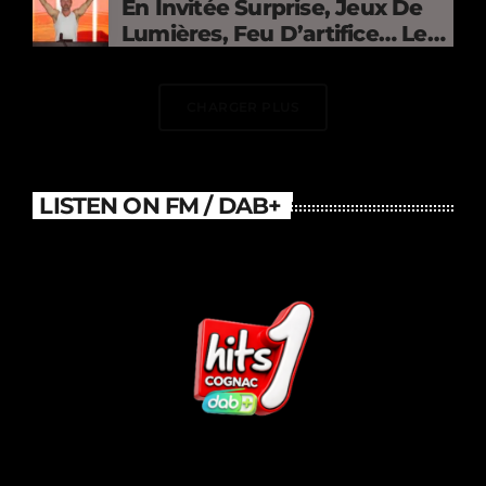
En Invitée Surprise, Jeux De
Lumières, Feu D’artifice… Le
DJ Électrise Le Stade De
France
CHARGER PLUS
LISTEN ON FM / DAB+