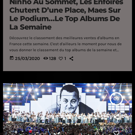
Ninho Au Sommet, Les Enfoirés
Chutent D’une Place, Maes Sur
Le Podium…Le Top Albums De
La Semaine
Découvrez le classement des meilleures ventes d'albums en
France cette semaine. C'est d'ailleurs le moment pour nous de
vous donner le classement du top albums de la semaine et
vous allez voir, il y a quelques surprises ! C'est Ninho qui est à
today
25/03/2020
128
1
la tête du classement avec sa mixtape "M.I.L.S 3". Juste devant
les Enfoirés qui ont perdu une place dans le classement.
Ensuite on retrouve Maes qui a grappillé trois places […]
insert_link