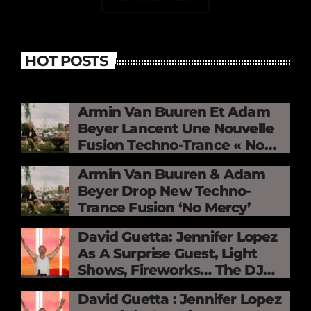
HOT POSTS
Armin Van Buuren Et Adam
Beyer Lancent Une Nouvelle
Fusion Techno-Trance « No
Mercy »
Armin Van Buuren & Adam
Beyer Drop New Techno-
Trance Fusion ‘No Mercy’
David Guetta: Jennifer Lopez
As A Surprise Guest, Light
Shows, Fireworks… The DJ
Electrifies The Stade De
David Guetta : Jennifer Lopez
France