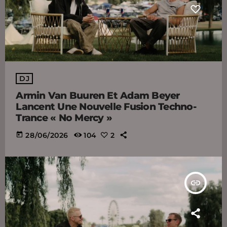
DJ
Armin Van Buuren Et Adam Beyer
Lancent Une Nouvelle Fusion Techno-
Trance « No Mercy »
today
28/06/2026
104
2
insert_link