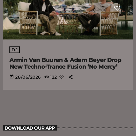
DJ
Armin Van Buuren & Adam Beyer Drop
New Techno-Trance Fusion ‘No Mercy’
today
28/06/2026
122
DOWNLOAD OUR APP