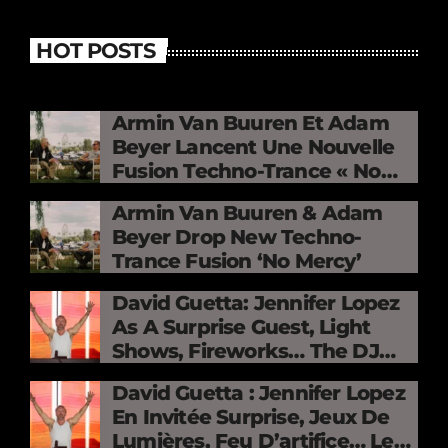
HOT POSTS
Armin Van Buuren Et Adam
Beyer Lancent Une Nouvelle
Fusion Techno-Trance « No
Mercy »
Armin Van Buuren & Adam
Beyer Drop New Techno-
Trance Fusion ‘No Mercy’
David Guetta: Jennifer Lopez
As A Surprise Guest, Light
Shows, Fireworks… The DJ
Electrifies The Stade De
David Guetta : Jennifer Lopez
France
En Invitée Surprise, Jeux De
Lumières, Feu D’artifice… Le