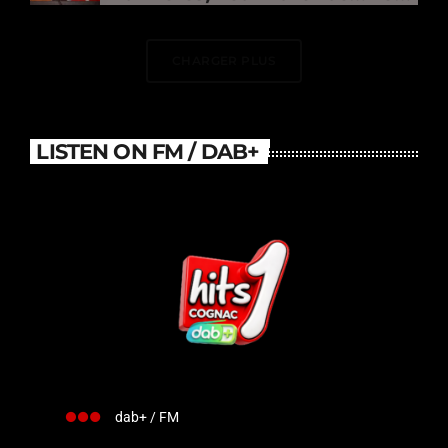
DJ Électrise Le Stade De
France
CHARGER PLUS
LISTEN ON FM / DAB+
dab+ / FM