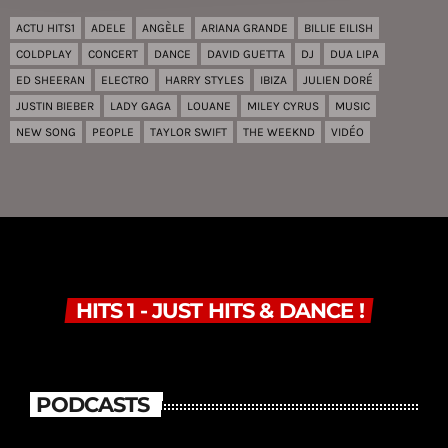
ACTU HITS1
ADELE
ANGÈLE
ARIANA GRANDE
BILLIE EILISH
COLDPLAY
CONCERT
DANCE
DAVID GUETTA
DJ
DUA LIPA
ED SHEERAN
ELECTRO
HARRY STYLES
IBIZA
JULIEN DORÉ
JUSTIN BIEBER
LADY GAGA
LOUANE
MILEY CYRUS
MUSIC
NEW SONG
PEOPLE
TAYLOR SWIFT
THE WEEKND
VIDÉO
HITS 1 - JUST HITS & DANCE !
PODCASTS