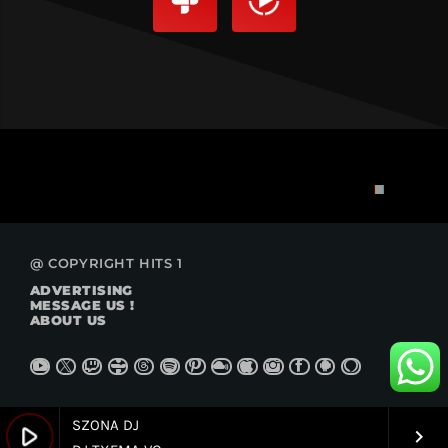
@ COPYRIGHT HITS 1
ADVERTISING
MESSAGE US !
ABOUT US
SZONA DJ
play_arrow
keyboard_arrow_right