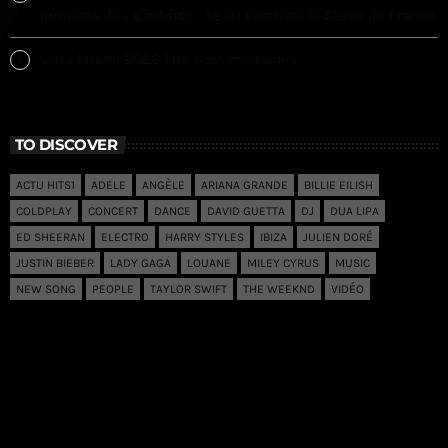
lumières, feu d’artifice… Le DJ électrise le Stade de France
Ultra Miami 2026 The best memories
TO DISCOVER
ACTU HITS1
ADELE
ANGÈLE
ARIANA GRANDE
BILLIE EILISH
COLDPLAY
CONCERT
DANCE
DAVID GUETTA
DJ
DUA LIPA
ED SHEERAN
ELECTRO
HARRY STYLES
IBIZA
JULIEN DORÉ
JUSTIN BIEBER
LADY GAGA
LOUANE
MILEY CYRUS
MUSIC
NEW SONG
PEOPLE
TAYLOR SWIFT
THE WEEKND
VIDÉO