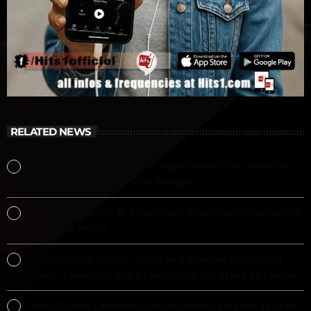
RELATED NEWS
Armin van Buuren et Adam Beyer lancent une nouvelle
fusion techno-trance « No Mercy »
Armin van Buuren & Adam Beyer drop new techno-trance
fusion ‘No Mercy’
David Guetta: Jennifer Lopez as a surprise guest, light
shows, fireworks… The DJ electrifies the Stade de France
David Guetta : Jennifer Lopez en invitée surprise, jeux de