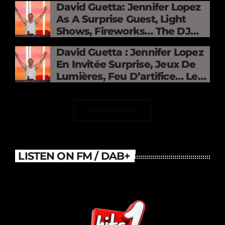
David Guetta: Jennifer Lopez
As A Surprise Guest, Light
Shows, Fireworks… The DJ
Electrifies The Stade De
David Guetta : Jennifer Lopez
France
En Invitée Surprise, Jeux De
Lumières, Feu D’artifice… Le
DJ Électrise Le Stade De
France
CHARGER PLUS
LISTEN ON FM / DAB+