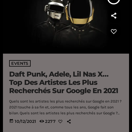
EVENTS
Daft Punk, Adele, Lil Nas X…
Top Des Artistes Les Plus
Recherchés Sur Google En 2021
Quels sont les artistes les plus recherchés sur Google en 2021 ?
2021 touche à sa fin et, comme tous les ans, Google fait son
bilan. Quels sont les artistes les plus recherchés sur Google ?
De Daft Punk à Olivia Rodrigo, voici le classement : TOP DES
today
10/12/2021
2277
ARTISTES LES PLUS RECHERCHES 1. Travis Scott 2. Morgan Wallen
3. Adele 4. The Weeknd 5. Dr. Dre 6. Olivia Rodrigo […]