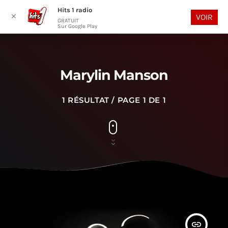
Hits 1 radio
play_arrow
search
menu
✕
VOIR
GRATUIT
Sur Google Play
Marylin Manson
1 RÉSULTAT / PAGE 1 DE 1
insert_link