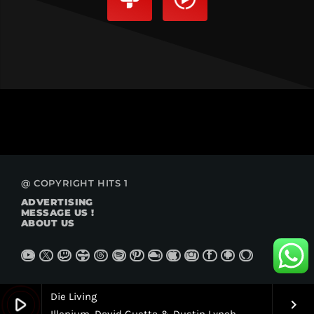
@ COPYRIGHT HITS 1
ADVERTISING
MESSAGE US !
ABOUT US
Die Living
play_arrow
keyboard_arrow_right
Illenium, David Guetta & Dustin Lynch