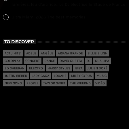
lumières, feu d’artifice… Le DJ électrise le Stade de France
Ultra Miami 2026 The best memories
TO DISCOVER
ACTU HITS1
ADELE
ANGÈLE
ARIANA GRANDE
BILLIE EILISH
COLDPLAY
CONCERT
DANCE
DAVID GUETTA
DJ
DUA LIPA
ED SHEERAN
ELECTRO
HARRY STYLES
IBIZA
JULIEN DORÉ
JUSTIN BIEBER
LADY GAGA
LOUANE
MILEY CYRUS
MUSIC
NEW SONG
PEOPLE
TAYLOR SWIFT
THE WEEKND
VIDÉO