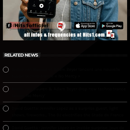
RELATED NEWS
Armin van Buuren et Adam Beyer lancent une nouvelle
fusion techno-trance « No Mercy »
Armin van Buuren & Adam Beyer drop new techno-trance
fusion ‘No Mercy’
David Guetta: Jennifer Lopez as a surprise guest, light
shows, fireworks… The DJ electrifies the Stade de France
David Guetta : Jennifer Lopez en invitée surprise, jeux de