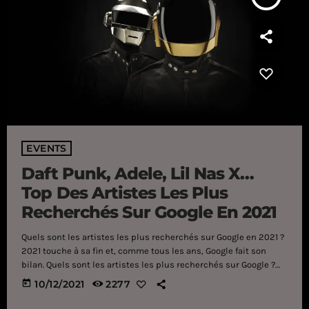
EVENTS
Daft Punk, Adele, Lil Nas X…
Top Des Artistes Les Plus
Recherchés Sur Google En 2021
Quels sont les artistes les plus recherchés sur Google en 2021 ?
2021 touche à sa fin et, comme tous les ans, Google fait son
bilan. Quels sont les artistes les plus recherchés sur Google ?
De Daft Punk à Olivia Rodrigo, voici le classement : TOP DES
today
10/12/2021
2277
ARTISTES LES PLUS RECHERCHES 1. Travis Scott 2. Morgan Wallen
3. Adele 4. The Weeknd 5. Dr. Dre 6. Olivia Rodrigo […]