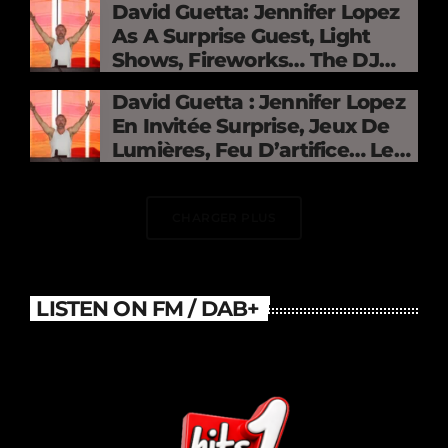
David Guetta: Jennifer Lopez
As A Surprise Guest, Light
Shows, Fireworks… The DJ
Electrifies The Stade De
David Guetta : Jennifer Lopez
France
En Invitée Surprise, Jeux De
Lumières, Feu D’artifice… Le
DJ Électrise Le Stade De
France
CHARGER PLUS
LISTEN ON FM / DAB+