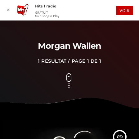
Hits 1 radio
play_arrow
search
menu
✕
VOIR
GRATUIT
Sur Google Play
Morgan Wallen
1 RÉSULTAT / PAGE 1 DE 1
insert_link