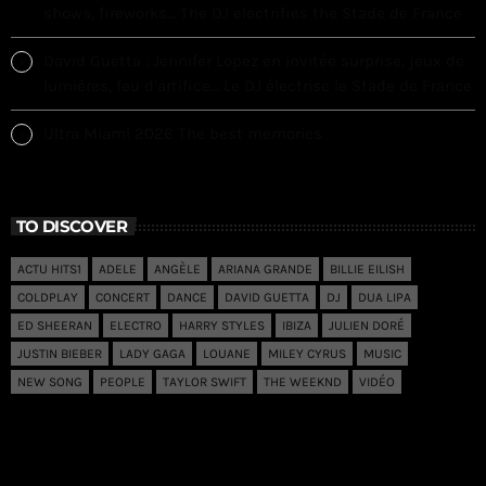
shows, fireworks… The DJ electrifies the Stade de France
David Guetta : Jennifer Lopez en invitée surprise, jeux de
lumières, feu d’artifice… Le DJ électrise le Stade de France
Ultra Miami 2026 The best memories
TO DISCOVER
ACTU HITS1
ADELE
ANGÈLE
ARIANA GRANDE
BILLIE EILISH
COLDPLAY
CONCERT
DANCE
DAVID GUETTA
DJ
DUA LIPA
ED SHEERAN
ELECTRO
HARRY STYLES
IBIZA
JULIEN DORÉ
JUSTIN BIEBER
LADY GAGA
LOUANE
MILEY CYRUS
MUSIC
NEW SONG
PEOPLE
TAYLOR SWIFT
THE WEEKND
VIDÉO