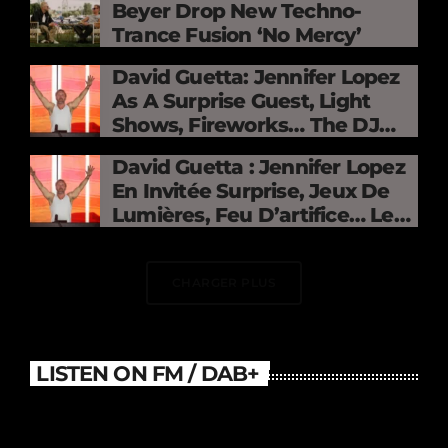
Beyer Drop New Techno-
Trance Fusion ‘No Mercy’
David Guetta: Jennifer Lopez
As A Surprise Guest, Light
Shows, Fireworks… The DJ
Electrifies The Stade De
David Guetta : Jennifer Lopez
France
En Invitée Surprise, Jeux De
Lumières, Feu D’artifice… Le
DJ Électrise Le Stade De
France
CHARGER PLUS
LISTEN ON FM / DAB+