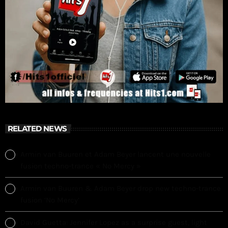
RELATED NEWS
Armin van Buuren et Adam Beyer lancent une nouvelle
fusion techno-trance « No Mercy »
Armin van Buuren & Adam Beyer drop new techno-trance
fusion ‘No Mercy’
David Guetta: Jennifer Lopez as a surprise guest, light