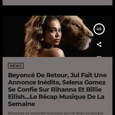
d'enfant star pour les studios Disney, la jeune femme originaire
de Grand Prairie au Texas va rapidement entamer des projets en
tant que […]
insert_link
NEWS
Beyoncé De Retour, Jul Fait Une
Annonce Inédite, Selena Gomez
Se Confie Sur Rihanna Et Billie
Eilish…Le Récap Musique De La
Semaine
Découvrez les actualités musicales qu'il ne fallait surtout pas