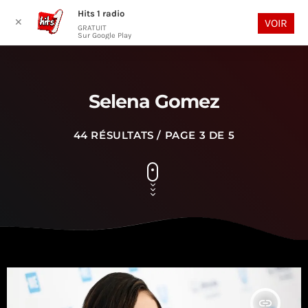
Hits 1 radio
play_arrow
search
menu
✕
VOIR
GRATUIT
Sur Google Play
Selena Gomez
44 RÉSULTATS / PAGE 3 DE 5
insert_link