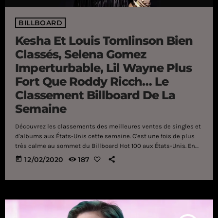
BILLBOARD
Kesha Et Louis Tomlinson Bien
Classés, Selena Gomez
Imperturbable, Lil Wayne Plus
Fort Que Roddy Ricch… Le
Classement Billboard De La
Semaine
Découvrez les classements des meilleures ventes de singles et
d'albums aux États-Unis cette semaine. C'est une fois de plus
très calme au sommet du Billboard Hot 100 aux États-Unis. En
première position, on retrouve le rappeur Roddy Ricch avec "The
today
12/02/2020
187
Box" alors que juste derrière, Future et Drake ne bougent pas
avec "Life Is Good". Sur la troisième marche, c'est toujours Post
Malone qui s'impose avec "Circles" suivi par le groupe Maroon 5
à la quatrième […]