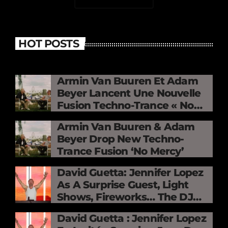
HOT POSTS
Armin Van Buuren Et Adam
Beyer Lancent Une Nouvelle
Fusion Techno-Trance « No
Mercy »
Armin Van Buuren & Adam
Beyer Drop New Techno-
Trance Fusion ‘No Mercy’
David Guetta: Jennifer Lopez
As A Surprise Guest, Light
Shows, Fireworks… The DJ
Electrifies The Stade De
David Guetta : Jennifer Lopez
France