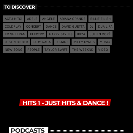
TO DISCOVER
ACTU HITS1
ADELE
ANGÈLE
ARIANA GRANDE
BILLIE EILISH
COLDPLAY
CONCERT
DANCE
DAVID GUETTA
DJ
DUA LIPA
ED SHEERAN
ELECTRO
HARRY STYLES
IBIZA
JULIEN DORÉ
JUSTIN BIEBER
LADY GAGA
LOUANE
MILEY CYRUS
MUSIC
NEW SONG
PEOPLE
TAYLOR SWIFT
THE WEEKND
VIDÉO
HITS 1 - JUST HITS & DANCE !
PODCASTS