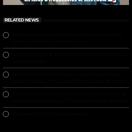
RELATED NEWS
Armin van Buuren et Adam Beyer lancent une nouvelle
fusion techno-trance « No Mercy »
Armin van Buuren & Adam Beyer drop new techno-trance
fusion ‘No Mercy’
David Guetta: Jennifer Lopez as a surprise guest, light
shows, fireworks… The DJ electrifies the Stade de France
David Guetta : Jennifer Lopez en invitée surprise, jeux de
lumières, feu d’artifice… Le DJ électrise le Stade de France
Ultra Miami 2026 The best memories