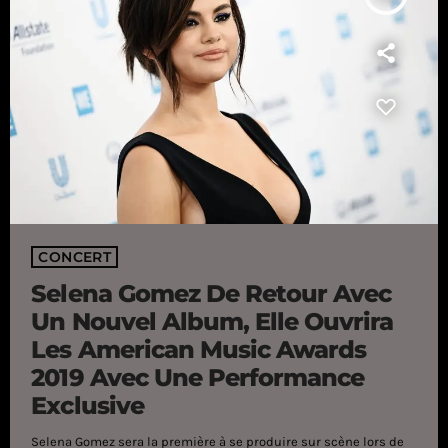
CONCERT
Selena Gomez De Retour Avec
Un Nouvel Album, Elle Ouvrira
Les American Music Awards
2019 Avec Une Performance
Exclusive
Selena Gomez sera la première à se produire sur scène lors de