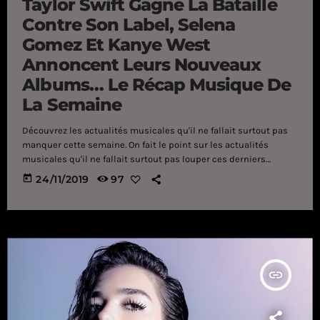
Taylor Swift Gagne La Bataille
Contre Son Label, Selena
Gomez Et Kanye West
Annoncent Leurs Nouveaux
Albums… Le Récap Musique De
La Semaine
Découvrez les actualités musicales qu'il ne fallait surtout pas
manquer cette semaine. On fait le point sur les actualités
musicales qu'il ne fallait surtout pas louper ces derniers
jours. Si Taylor Swift a connu quelques drames la semaine
today
24/11/2019
97
dernière qui lui a fallu de prendre la parole sur son Twitter
officiel, celle-ci a obtenu gain de cause. Interdite de chanter ses
propres tubes aux American Music Awards 2019 ce 24
novembre à cause de […]
insert_link