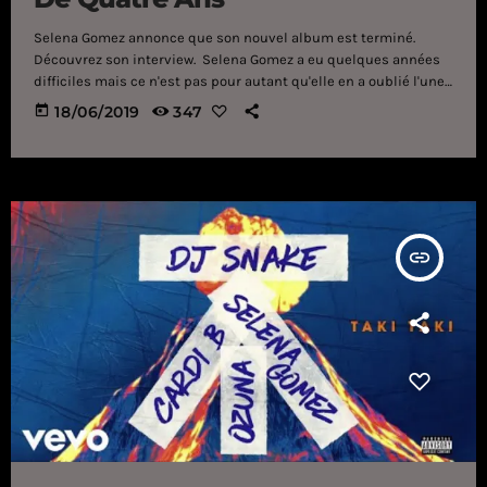
Selena Gomez annonce que son nouvel album est terminé.
Découvrez son interview. Selena Gomez a eu quelques années
difficiles mais ce n'est pas pour autant qu'elle en a oublié l'une
de ses passions : la musique. Quatre ans aprèsRevival et ses
today
18/06/2019
347
nombreux soucis de santé, l'artiste américaine est prête à faire
son grand retour comme elle le révèle dans le Tonight Show de
Jimmy Fallon. "Mon album est terminé" a-t-elle dit sur le
plateau […]
insert_link