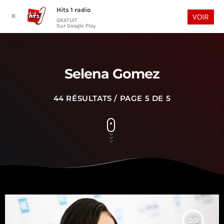
Hits 1 radio
play_arrow
search
menu
✕
VOIR
GRATUIT
Sur Google Play
Selena Gomez
44 RÉSULTATS / PAGE 5 DE 5
insert_link