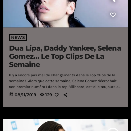
NEWS
Dua Lipa, Daddy Yankee, Selena
Gomez… Le Top Clips De La
Semaine
Il y a encore pas mal de changements dans le Top Clips de la
semaine ! Alors que cette semaine, Selena Gomez décrochait
son premier numéro 1 dans le top Billboard, est-elle toujours au
sommet dans le classement des clips vidéos ? Une chose est
today
08/11/2019
129
sûre, on y retrouve à la fois "Lose You To Love Me" et "Look At Her
Now". Le nouveau clip de Dua Lipa "Don't Start Now" vient lui
aussi se hisser dans le […]