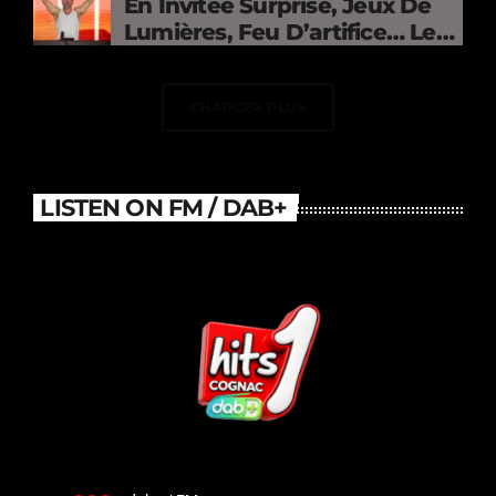
En Invitée Surprise, Jeux De
Lumières, Feu D’artifice… Le
DJ Électrise Le Stade De
France
CHARGER PLUS
LISTEN ON FM / DAB+