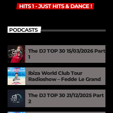
HITS 1 - JUST HITS & DANCE !
PODCASTS
The DJ TOP 30 15/03/2026 Part
1
Ibiza World Club Tour
Radioshow – Fedde Le Grand
The DJ TOP 30 21/12/2025 Part
2