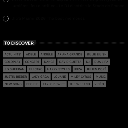
lumières, feu d’artifice… Le DJ électrise le Stade de France
Ultra Miami 2026 The best memories
TO DISCOVER
ACTU HITS1
ADELE
ANGÈLE
ARIANA GRANDE
BILLIE EILISH
COLDPLAY
CONCERT
DANCE
DAVID GUETTA
DJ
DUA LIPA
ED SHEERAN
ELECTRO
HARRY STYLES
IBIZA
JULIEN DORÉ
JUSTIN BIEBER
LADY GAGA
LOUANE
MILEY CYRUS
MUSIC
NEW SONG
PEOPLE
TAYLOR SWIFT
THE WEEKND
VIDÉO