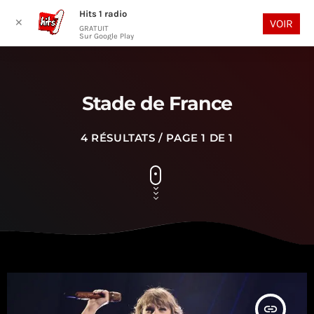
Hits 1 radio
play_arrow
search
menu
✕
VOIR
GRATUIT
Sur Google Play
Stade de France
4 RÉSULTATS / PAGE 1 DE 1
insert_link