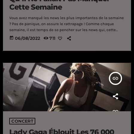
Cette Semaine
Vous avez manqué les news les plus importantes de la semaine
? Pas de panique, on assure le rattrapage ! Comme chaque
semaine, il est temps de se pencher sur les news qui, cette
semaine, ont rythmé la sphère musicale. Au programme cette
today
06/08/2022
711
fois, Muse et les NFT, un potentiel album pour Taylor Swift mais
aussi le passage d’Ed Sheeran au Stade de France. WILL OF THE
PEOPLE EN FORMAT NFT On […]
insert_link
CONCERT
Lady Gaga Éblouit Les 76 000