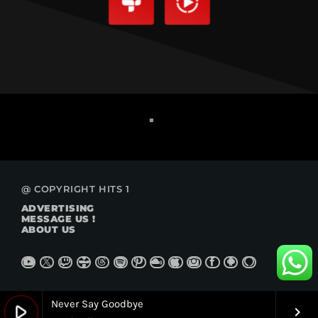
@ COPYRIGHT HITS 1
ADVERTISING
MESSAGE US !
ABOUT US
Never Say Goodbye
play_arrow
keyboard_arrow_right