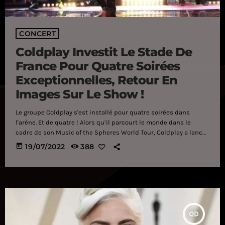
CONCERT
Coldplay Investit Le Stade De
France Pour Quatre Soirées
Exceptionnelles, Retour En
Images Sur Le Show !
Le groupe Coldplay s'est installé pour quatre soirées dans
l'arène. Et de quatre ! Alors qu’il parcourt le monde dans le
cadre de son Music of the Spheres World Tour, Coldplay a lancé,
samedi dernier, le coup d’envoi de quatre concerts
today
19/07/2022
388
exceptionnels au Stade de France à Paris. Des événements qui
devraient réunir pas moins de 300 000 spectateurs et battre
Johnny Hallyday, auteur quant à lui de trois shows d’affilés dans
la […]
insert_link