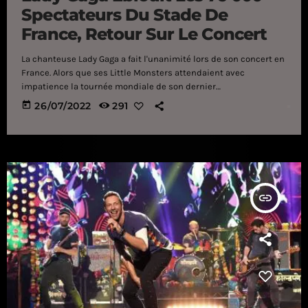
Spectateurs Du Stade De
France, Retour Sur Le Concert
La chanteuse Lady Gaga a fait l'unanimité lors de son concert en
France. Alors que ses Little Monsters attendaient avec
impatience la tournée mondiale de son dernier
opus, Chromatica, qui a été lancée en Allemagne il y a quelques
today
26/07/2022
291
semaines, Lady Gaga avait entamé son grand retour à Las Vegas
dès la fin de l’année dernière. Plus de trois ans après le
lancement de sa résidence au Park MGM, l’un des plus grands
casinos de […]
insert_link