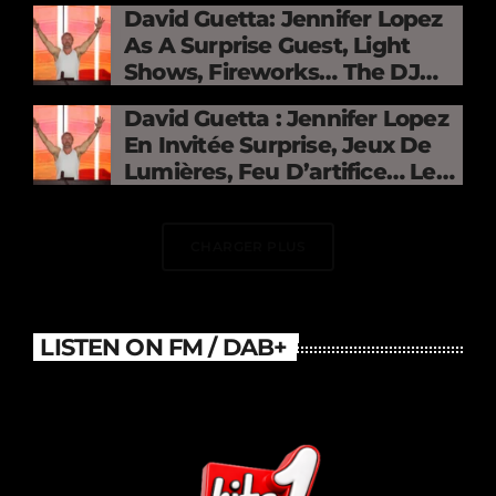
David Guetta: Jennifer Lopez
As A Surprise Guest, Light
Shows, Fireworks… The DJ
Electrifies The Stade De
David Guetta : Jennifer Lopez
France
En Invitée Surprise, Jeux De
Lumières, Feu D’artifice… Le
DJ Électrise Le Stade De
France
CHARGER PLUS
LISTEN ON FM / DAB+