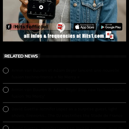
RELATED NEWS
Armin van Buuren et Adam Beyer lancent une nouvelle
fusion techno-trance « No Mercy »
Armin van Buuren & Adam Beyer drop new techno-trance
fusion ‘No Mercy’
David Guetta: Jennifer Lopez as a surprise guest, light
shows, fireworks… The DJ electrifies the Stade de France
David Guetta : Jennifer Lopez en invitée surprise, jeux de