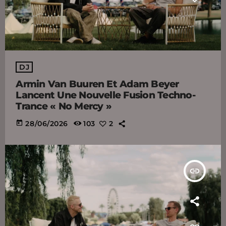
DJ
Armin Van Buuren Et Adam Beyer
Lancent Une Nouvelle Fusion Techno-
Trance « No Mercy »
today
28/06/2026
103
2
insert_link