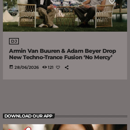
DJ
Armin Van Buuren & Adam Beyer Drop
New Techno-Trance Fusion ‘No Mercy’
today
28/06/2026
121
DOWNLOAD OUR APP