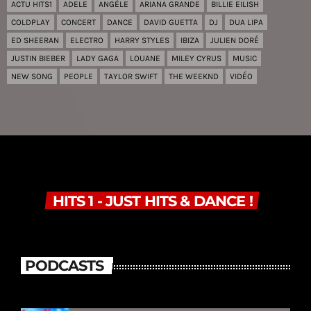
ACTU HITS1
ADELE
ANGÈLE
ARIANA GRANDE
BILLIE EILISH
COLDPLAY
CONCERT
DANCE
DAVID GUETTA
DJ
DUA LIPA
ED SHEERAN
ELECTRO
HARRY STYLES
IBIZA
JULIEN DORÉ
JUSTIN BIEBER
LADY GAGA
LOUANE
MILEY CYRUS
MUSIC
NEW SONG
PEOPLE
TAYLOR SWIFT
THE WEEKND
VIDÉO
HITS 1 - JUST HITS & DANCE !
PODCASTS