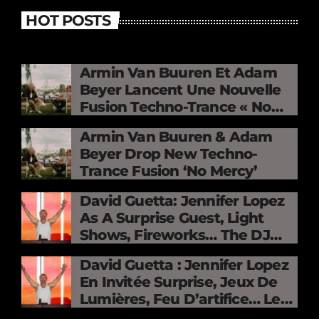
HOT POSTS
Armin Van Buuren Et Adam
Beyer Lancent Une Nouvelle
Fusion Techno-Trance « No
Mercy »
Armin Van Buuren & Adam
Beyer Drop New Techno-
Trance Fusion ‘No Mercy’
David Guetta: Jennifer Lopez
As A Surprise Guest, Light
Shows, Fireworks… The DJ
Electrifies The Stade De
David Guetta : Jennifer Lopez
France
En Invitée Surprise, Jeux De
Lumières, Feu D’artifice… Le
DJ Électrise Le Stade De