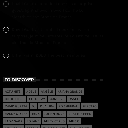
David Guetta: Jennifer Lopez as a surprise
guest, light shows, fireworks… The DJ
electrifies the Stade de France
David Guetta : Jennifer Lopez en invitée
surprise, jeux de lumières, feu d’artifice… Le DJ
électrise le Stade de France
Ultra Miami 2026 The best memories
TO DISCOVER
ACTU HITS1
ADELE
ANGÈLE
ARIANA GRANDE
BILLIE EILISH
COLDPLAY
CONCERT
DANCE
DAVID GUETTA
DJ
DUA LIPA
ED SHEERAN
ELECTRO
HARRY STYLES
IBIZA
JULIEN DORÉ
JUSTIN BIEBER
LADY GAGA
LOUANE
MILEY CYRUS
MUSIC