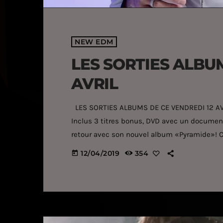
NEW EDM
LES SORTIES ALBU
AVRIL
LES SORTIES ALBUMS DE CE VENDREDI 12 AVRI
Inclus 3 titres bonus, DVD avec un document
retour avec son nouvel album «Pyramide»! C
an d’absence, le performer revient avec un a
12/04/2019
354
today
version collector). Un retour aux sonorités […