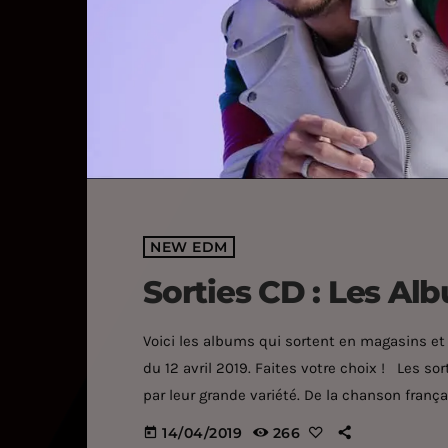
NEW EDM
Sorties CD : Les Alb
Voici les albums qui sortent en magasins et
du 12 avril 2019. Faites votre choix ! Les so
par leur grande variété. De la chanson frança
(Najoua Belyzel, Bilal Hassani, Shy’m, M. Po
14/04/2019
266
today