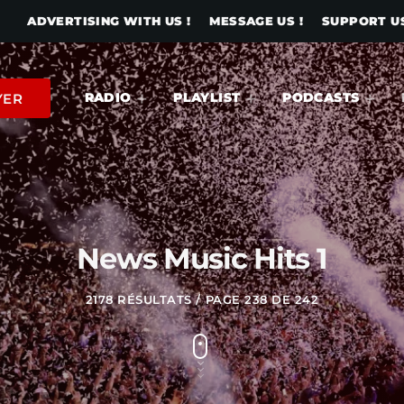
ADVERTISING WITH US !
MESSAGE US !
SUPPORT US
RADIO
PLAYLIST
PODCASTS
YER
News Music Hits 1
2178 RÉSULTATS / PAGE 238 DE 242