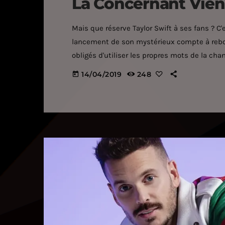
La Concernant Vien
Mais que réserve Taylor Swift à ses fans ? C
lancement de son mystérieux compte à rebour
obligés d'utiliser les propres mots de la ch
samedi 13 avril, Taylor Swift qui pourrait co
14/04/2019
248
today
sur son site […]