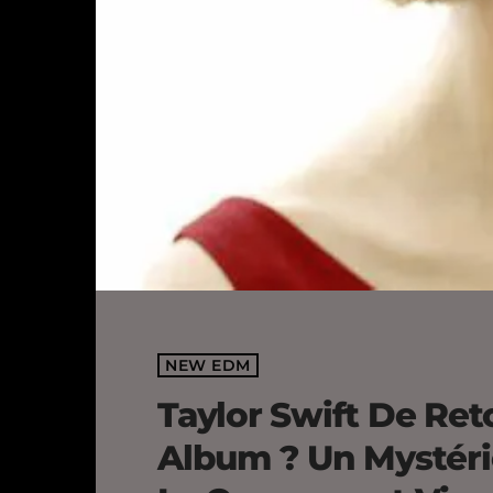
NEW EDM
Taylor Swift De Re
Album ? Un Mystér