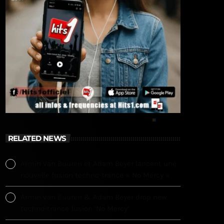
RELATED NEWS
Armin van Buuren et Adam Beyer lancent une
nouvelle fusion techno-trance « No Mercy »
Armin van Buuren & Adam Beyer drop new
techno-trance fusion ‘No Mercy’