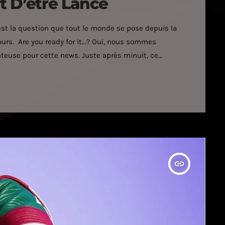
t D’être Lancé
'est la question que tout le monde se pose depuis la
s. Are you ready for it...? Oui, nous sommes
anteuse pour cette news. Juste après minuit, ce
llaborer avec Katy Perry a posté un compte à rebours
insert_link