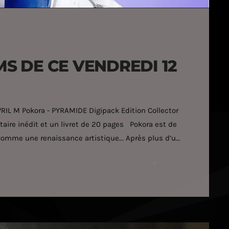
MS DE CE VENDREDI 12
L M Pokora - PYRAMIDE Digipack Edition Collector
aire inédit et un livret de 20 pages Pokora est de
omme une renaissance artistique... Après plus d’un
lbum surprenant de 13 titres inédits (16 pour la
]