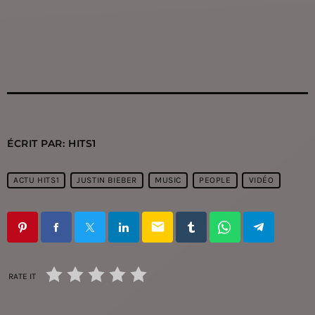
ÉCRIT PAR:
HITS1
ACTU HITS1
JUSTIN BIEBER
MUSIC
PEOPLE
VIDÉO
email
RATE IT