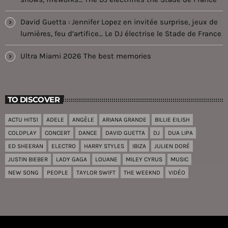
David Guetta : Jennifer Lopez en invitée surprise, jeux de
lumières, feu d’artifice… Le DJ électrise le Stade de France
Ultra Miami 2026 The best memories
TO DISCOVER
ACTU HITS1
ADELE
ANGÈLE
ARIANA GRANDE
BILLIE EILISH
COLDPLAY
CONCERT
DANCE
DAVID GUETTA
DJ
DUA LIPA
ED SHEERAN
ELECTRO
HARRY STYLES
IBIZA
JULIEN DORÉ
JUSTIN BIEBER
LADY GAGA
LOUANE
MILEY CYRUS
MUSIC
NEW SONG
PEOPLE
TAYLOR SWIFT
THE WEEKND
VIDÉO