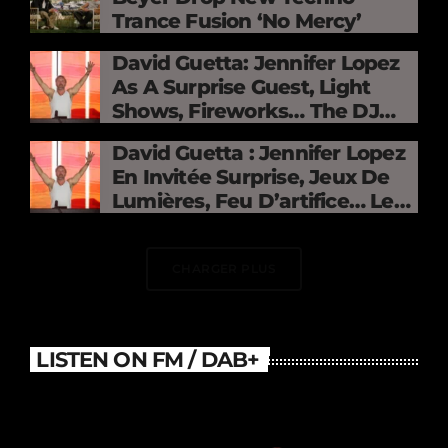
Trance Fusion ‘No Mercy’
David Guetta: Jennifer Lopez
As A Surprise Guest, Light
Shows, Fireworks… The DJ
Electrifies The Stade De
David Guetta : Jennifer Lopez
France
En Invitée Surprise, Jeux De
Lumières, Feu D’artifice… Le
DJ Électrise Le Stade De
France
CHARGER PLUS
LISTEN ON FM / DAB+