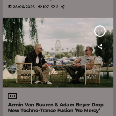
today
28/06/2026
107
2
insert_link
DJ
Armin Van Buuren & Adam Beyer Drop
New Techno-Trance Fusion ‘No Mercy’