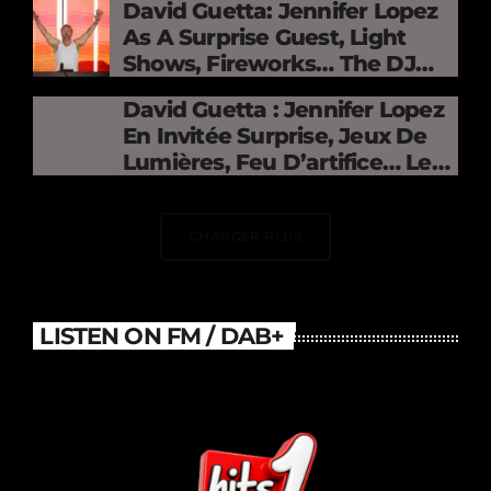
David Guetta: Jennifer Lopez
As A Surprise Guest, Light
Shows, Fireworks… The DJ
Electrifies The Stade De
David Guetta : Jennifer Lopez
France
En Invitée Surprise, Jeux De
Lumières, Feu D’artifice… Le
DJ Électrise Le Stade De
France
CHARGER PLUS
LISTEN ON FM / DAB+