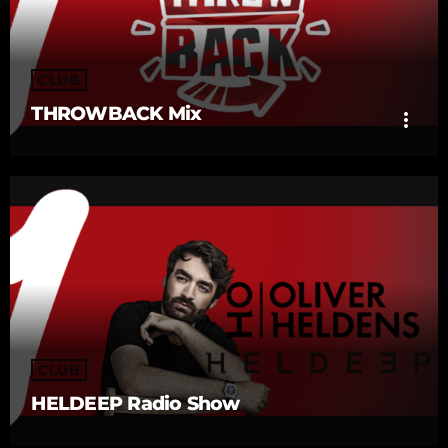
CLUB
THROWBACK Mix
more_vert
THROWBACK Mix
close
Old School Throback Mix
CLUB
HELDEEP Radio Show