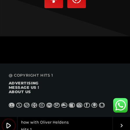
@ COPYRIGHT HITS 1
ADVERTISING
MESSAGE US !
ABOUT US
ur Radioshow with Oliver Heldens
Ibiza Worl
play_arrow
keyboard_arrow_right
Hits 1