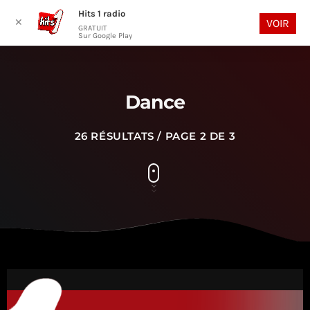
Hits 1 radio
play_arrow
search
menu
✕
VOIR
GRATUIT
Sur Google Play
Dance
26 RÉSULTATS / PAGE 2 DE 3