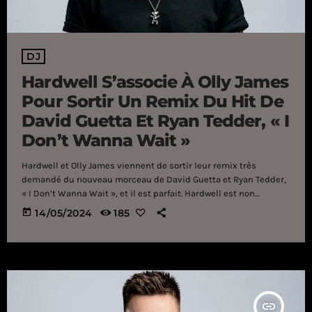
DJ
Hardwell S’associe À Olly James
Pour Sortir Un Remix Du Hit De
David Guetta Et Ryan Tedder, « I
Don’t Wanna Wait »
Hardwell et Olly James viennent de sortir leur remix très
demandé du nouveau morceau de David Guetta et Ryan Tedder,
« I Don’t Wanna Wait », et il est parfait. Hardwell est non
seulement connu pour ses morceaux originaux incroyables,
today
14/05/2024
185
mais il est également l'un des meilleurs en matière de
remixage. Cette idée continue d'être vraie alors que lui et Olly
James ont sorti leur nouveau remix du hit de […]
insert_link