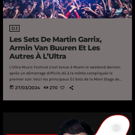
DJ
Les Sets De Martin Garrix,
Armin Van Buuren Et Les
Autres À L’Ultra
L’Ultra Music Festival s’est tenue à Miami le weekend dernier,
après un démarrage difficile dû à la météo compliquée le
premier soir. Voici les principaux DJ Sets de la Main Stage de
l’édition 2024. Martin Garrix Armin Van Buuren Hardwell Oliver
today
27/03/2024
270
Heldens Afrojack
insert_link