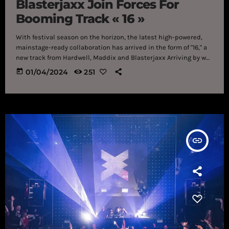
Blasterjaxx Join Forces For
Booming Track « 16 »
With festival season on the horizon, the latest high-powered,
mainstage-ready collaboration has arrived in the form of "16," a
new track from Hardwell, Maddix and Blasterjaxx Arriving by way
of Hardwell's Revealed Records, "16" is a relentless festival
today
01/04/2024
251
anthem that perfectly captures each of the Dutch producers'
signature sounds in 2024. The track masterfully showcases
their production expertise, delivering a big room-influenced
beat with tinctures of techno. Hardwell, Maddix and Blasterjaxx
are all names that […]
insert_link