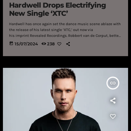
Hardwell Drops Electrifying
New Single ‘XTC’
Hardwell has once again set the dance music scene ablaze with
the release of his latest single ‘XTC,’ out now via
his imprint Revealed Recordings. Robbert van de Corput, better
known as renowned Dutch DJ and producer Hardwell, is back
today
15/07/2024
238
with his seventh release of the year, ‘XTC.’ Known for his high-
energy tracks and unforgettable performances, Hardwell first
teased his latest record during his phenomenal Ultra Miami set
earlier this year, sparking excitement and speculation among
fans. ‘XTC’ showcases […]
insert_link