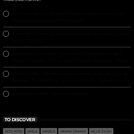
Armin van Buuren et Adam Beyer lancent une nouvelle
fusion techno-trance « No Mercy »
Armin van Buuren & Adam Beyer drop new techno-trance
fusion ‘No Mercy’
David Guetta: Jennifer Lopez as a surprise guest, light
shows, fireworks… The DJ electrifies the Stade de France
David Guetta : Jennifer Lopez en invitée surprise, jeux de
lumières, feu d’artifice… Le DJ électrise le Stade de France
Ultra Miami 2026 The best memories
TO DISCOVER
ACTU HITS1
ADELE
ANGÈLE
ARIANA GRANDE
BILLIE EILISH