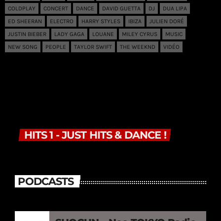
COLDPLAY
CONCERT
DANCE
DAVID GUETTA
DJ
DUA LIPA
ED SHEERAN
ELECTRO
HARRY STYLES
IBIZA
JULIEN DORÉ
JUSTIN BIEBER
LADY GAGA
LOUANE
MILEY CYRUS
MUSIC
NEW SONG
PEOPLE
TAYLOR SWIFT
THE WEEKND
VIDÉO
HITS 1 - JUST HITS & DANCE !
PODCASTS