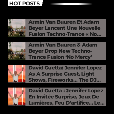
HOT POSTS
Armin Van Buuren Et Adam
Beyer Lancent Une Nouvelle
Fusion Techno-Trance « No
Mercy »
Armin Van Buuren & Adam
Beyer Drop New Techno-
Trance Fusion ‘No Mercy’
David Guetta: Jennifer Lopez
As A Surprise Guest, Light
Shows, Fireworks… The DJ
Electrifies The Stade De
David Guetta : Jennifer Lopez
France
En Invitée Surprise, Jeux De
Lumières, Feu D’artifice… Le
DJ Électrise Le Stade De