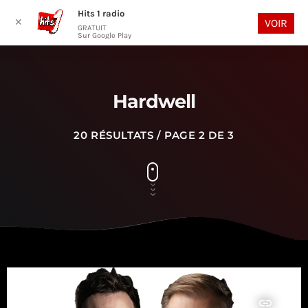
Hits 1 radio
play_arrow
search
menu
✕
VOIR
GRATUIT
Sur Google Play
Hardwell
20 RÉSULTATS / PAGE 2 DE 3
insert_link