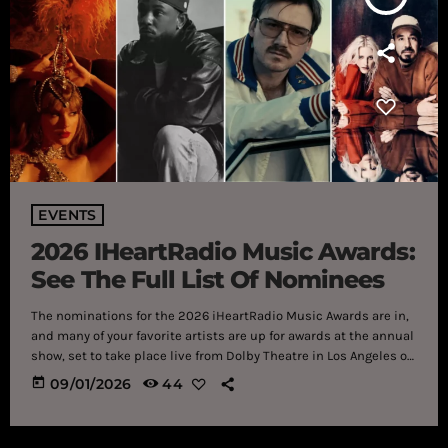
EVENTS
2026 IHeartRadio Music Awards:
See The Full List Of Nominees
The nominations for the 2026 iHeartRadio Music Awards are in,
and many of your favorite artists are up for awards at the annual
show, set to take place live from Dolby Theatre in Los Angeles on
Thursday, March 26th. The 13th annual iHeartRadio Music
today
09/01/2026
44
Awards will celebrate the most-played artists and songs on
iHeartRadio stations and the iHeartRadio app throughout 2025,
while also offering a preview of the upcoming hits […]