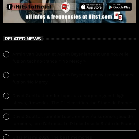
RELATED NEWS
Armin van Buuren et Adam Beyer lancent une nouvelle
fusion techno-trance « No Mercy »
Armin van Buuren & Adam Beyer drop new techno-trance
fusion ‘No Mercy’
David Guetta: Jennifer Lopez as a surprise guest, light
shows, fireworks… The DJ electrifies the Stade de France
David Guetta : Jennifer Lopez en invitée surprise, jeux de
lumières, feu d’artifice… Le DJ électrise le Stade de France
Ultra Miami 2026 The best memories