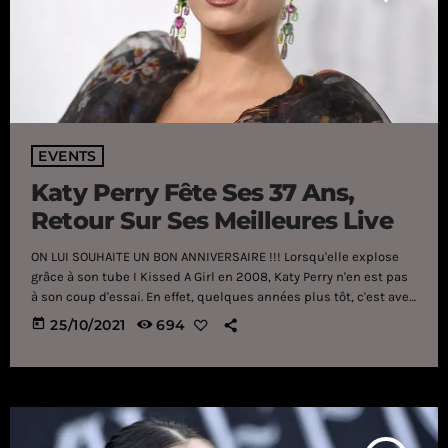
EVENTS
Katy Perry Fête Ses 37 Ans,
Retour Sur Ses Meilleures Live
ON LUI SOUHAITE UN BON ANNIVERSAIRE !!! Lorsqu'elle explose
grâce à son tube I Kissed A Girl en 2008, Katy Perry n'en est pas
à son coup d'essai. En effet, quelques années plus tôt, c'est avec
l'album Katy Hudson, inspiré de son vrai nom, qu'elle tente de
today
25/10/2021
694
faire entendre sa voix puissante et originale. Si cet opus est un
échec retentissant, ce ne sera pas le cas de One Of The Boys,
dévoilé en 2010 et […]