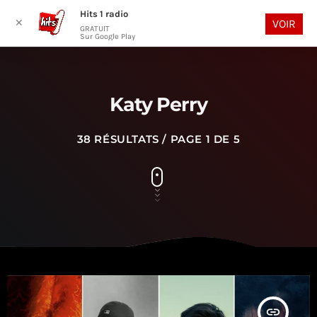
Hits 1 radio
play_arrow
search
menu
✕
VOIR
GRATUIT
Sur Google Play
Katy Perry
38 RÉSULTATS / PAGE 1 DE 5
insert_link