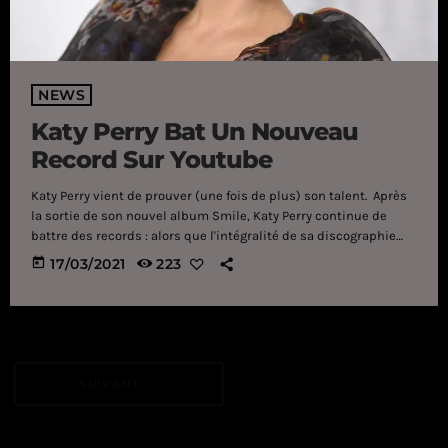
NEWS
Katy Perry Bat Un Nouveau
Record Sur Youtube
Katy Perry vient de prouver (une fois de plus) son talent. Après
la sortie de son nouvel album Smile, Katy Perry continue de
battre des records : alors que l'intégralité de sa discographie
vient de dépasser un record sur Spotify, l'artiste continue de
today
17/03/2021
223
s'imposer sur les plateformes. Cette fois, place à Youtube.
.@KatyPerry becomes the first female artist in YouTube history
to have multiple videos with over 3 BILLION views.
pic.twitter.com/r6zUWEVPXE — Pop Crave (@PopCrave) March […]
SUIVANT
navigate_next