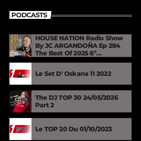
PODCASTS
HOUSE NATION Radio Show
By JC ARGANDOÑA Ep 284
The Best Of 2025 6º
Anniversary Edition Part 2
Le Set D' Oskana 11 2022
The DJ TOP 30 24/05/2026
Part 2
Le TOP 20 Du 01/10/2023