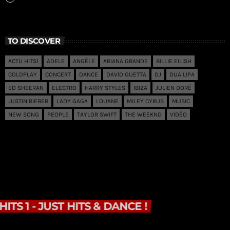
TO DISCOVER
ACTU HITS1
ADELE
ANGÈLE
ARIANA GRANDE
BILLIE EILISH
COLDPLAY
CONCERT
DANCE
DAVID GUETTA
DJ
DUA LIPA
ED SHEERAN
ELECTRO
HARRY STYLES
IBIZA
JULIEN DORÉ
JUSTIN BIEBER
LADY GAGA
LOUANE
MILEY CYRUS
MUSIC
NEW SONG
PEOPLE
TAYLOR SWIFT
THE WEEKND
VIDÉO
HITS 1 - JUST HITS & DANCE !