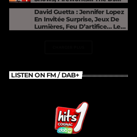
Electrifies The Stade De
David Guetta : Jennifer Lopez
France
En Invitée Surprise, Jeux De
Lumières, Feu D’artifice… Le
DJ Électrise Le Stade De
France
CHARGER PLUS
LISTEN ON FM / DAB+