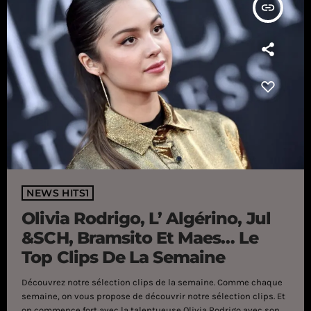
insert_link
NEWS HITS1
Olivia Rodrigo, L’ Algérino, Jul
&SCH, Bramsito Et Maes… Le
Top Clips De La Semaine
Découvrez notre sélection clips de la semaine. Comme chaque
semaine, on vous propose de découvrir notre sélection clips. Et
on commence fort avec la talentueuse Olivia Rodrigo avec son