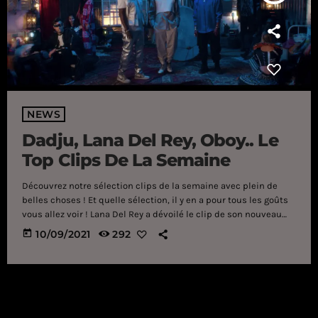
NEWS
Dadju, Lana Del Rey, Oboy.. Le
Top Clips De La Semaine
Découvrez notre sélection clips de la semaine avec plein de
belles choses ! Et quelle sélection, il y en a pour tous les goûts
vous allez voir ! Lana Del Rey a dévoilé le clip de son nouveau
titre "Arcadia", Tiakola a sorti son premier morceau en solo,
today
10/09/2021
292
Dadju le clip de "Elle me demande". Bref, il s'en est passé des
choses. On vous laisse donc découvrir notre sélection juste […]