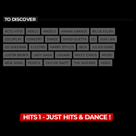
TO DISCOVER
ACTU HITS1
ADELE
ANGÈLE
ARIANA GRANDE
BILLIE EILISH
COLDPLAY
CONCERT
DANCE
DAVID GUETTA
DJ
DUA LIPA
ED SHEERAN
ELECTRO
HARRY STYLES
IBIZA
JULIEN DORÉ
JUSTIN BIEBER
LADY GAGA
LOUANE
MILEY CYRUS
MUSIC
NEW SONG
PEOPLE
TAYLOR SWIFT
THE WEEKND
VIDÉO
HITS 1 - JUST HITS & DANCE !