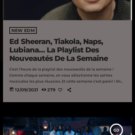
NEW EDM
Ed Sheeran, Tiakola, Naps,
Lubiana… La Playlist Des
Nouveautés De La Semaine
C'est l'heure de la playlist des nouveautés de la semaine !
Comme chaque semaine, on vous sélectionne les sorties
musicales les plus réussies. Et cette semaine c'est pareil ! On
commence fort avec "Shivers" de Ed Sheeran, un titre qui va
today
12/09/2021
279
forcément vous rester en tête. Sinon, Tiakola dévoile "Etincelle",
son premier titre solo qui vaut clairement le détour ! On
continue avec "Bye bye" de Soolking et Tayc, Oboy et "Louis V",
Naps qui frappe […]
insert_link