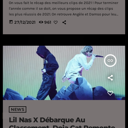
On vous fait le récap des meilleurs clips de 2021 ! Pour terminer
l'année comme il se doit, on vous propose un récap des clips
les plus réussis de 2021. On retrouve Angèle et Damso pour leur
feat "Démons", Tayc avec "Le temps", Naps et GIMS pour "Best
today
27/12/2021
961
Life" et beaucoup d'autres ! Dans le reste de l'actualité
musicale, Aya Nakamura - qui vient de remporter un Apple
Music Awards - se confie […]
insert_link
NEWS
Lil Nas X Débarque Au
Classement, Doja Cat Remonte,