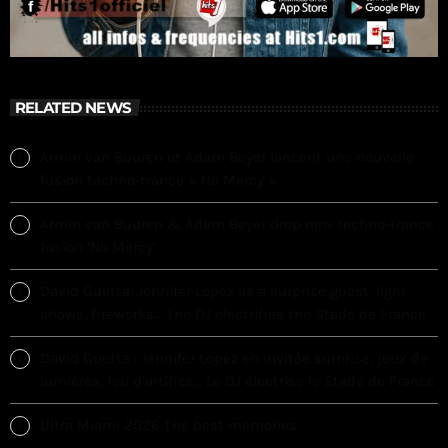
RELATED NEWS
Armin van Buuren et Adam Beyer lancent une nouvelle
fusion techno-trance « No Mercy »
Armin van Buuren & Adam Beyer drop new techno-trance
fusion ‘No Mercy’
David Guetta: Jennifer Lopez as a surprise guest, light
shows, fireworks… The DJ electrifies the Stade de France
David Guetta : Jennifer Lopez en invitée surprise, jeux de
lumières, feu d’artifice… Le DJ électrise le Stade de France
Ultra Miami 2026 The best memories