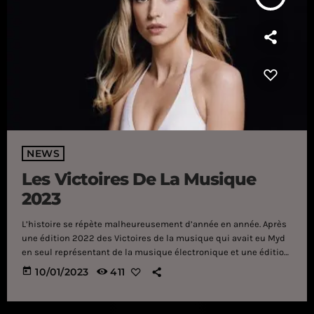
NEWS
Les Victoires De La Musique
2023
L’histoire se répète malheureusement d’année en année. Après
une édition 2022 des Victoires de la musique qui avait eu Myd
en seul représentant de la musique électronique et une édition
2021 qui n’avait réuni aucun artiste de la musique électro,
today
10/01/2023
411
2023 sonne comme un air de déjà vu. Une nouvelle fois, aucun
artiste de musique électro n’a été nominé aux Victoires de la
musique en 2023, malgré une French Touch […]