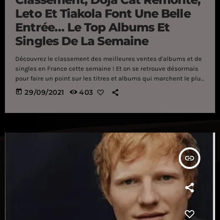
Leto Et Tiakola Font Une Belle
Entrée… Le Top Albums Et
Singles De La Semaine
Découvrez le classement des meilleures ventes d'albums et de
singles en France cette semaine ! Et on se retrouve désormais
pour faire un point sur les titres et albums qui marchent le plus
durant ces derniers jours en France. Petit indice, cette semaine
today
29/09/2021
403
vous allez y retrouver Lil Nas X, Doja cat, Leto et Tiakola ! On
vous laisse découvrir l'intégralité du classement sans plus
attendre juste en dessous. Top singles 1 : […]
insert_link