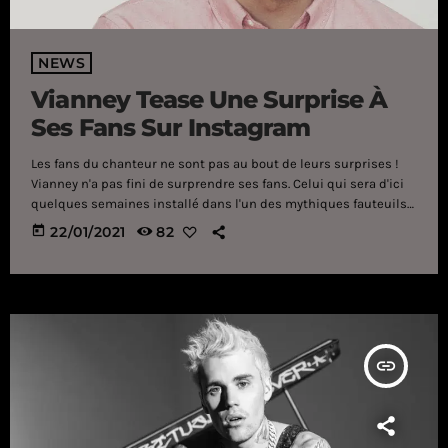
NEWS
Vianney Tease Une Surprise À
Ses Fans Sur Instagram
Les fans du chanteur ne sont pas au bout de leurs surprises !
Vianney n'a pas fini de surprendre ses fans. Celui qui sera d'ici
quelques semaines installé dans l'un des mythiques fauteuils
rouges de l'émission The Voice rentre à peine de deux semaines
today
22/01/2021
82
d'exil pour les besoin de l'Emission Rendez-Vous en Terre
inconnue. De retour sur le sol français, l'artiste n'a pas manqué
de reprendre contact avec ses fans via les […]
insert_link