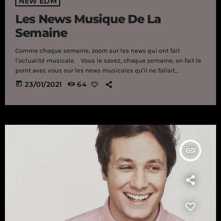
NEW EDM
Les News Musique De La
Semaine
Comme chaque semaine, zoom sur les news qui ont fait
l'actualité musicale. Vous le savez, chaque semaine, on fait le
point avec vous sur les news musicales qu'il ne fallait
absolument pas manquer. Au programme cette fois,
today
23/01/2021
64
l'investiture de Joe Biden, un nouveau single pour Vianney, une
réédition pour Hervé . Lady Gaga et Jennifer Lopez chantent pour
Joe Biden Lady Gaga Le 20 janvier dernier, Joe Biden faisait son
[…]
insert_link