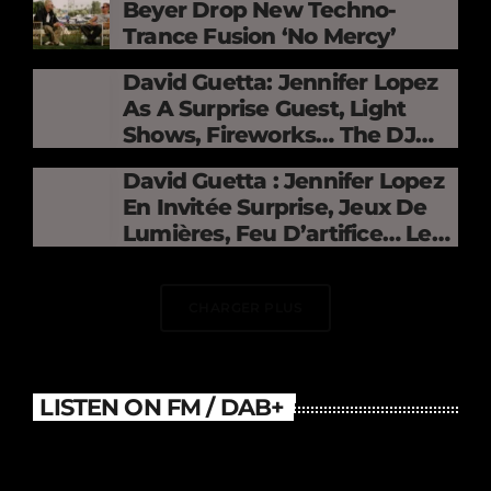
Beyer Drop New Techno-
Trance Fusion ‘No Mercy’
David Guetta: Jennifer Lopez
As A Surprise Guest, Light
Shows, Fireworks… The DJ
Electrifies The Stade De
David Guetta : Jennifer Lopez
France
En Invitée Surprise, Jeux De
Lumières, Feu D’artifice… Le
DJ Électrise Le Stade De
France
CHARGER PLUS
LISTEN ON FM / DAB+