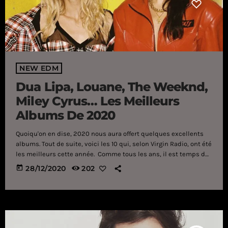
NEW EDM
Dua Lipa, Louane, The Weeknd,
Miley Cyrus… Les Meilleurs
Albums De 2020
Quoiqu'on en dise, 2020 nous aura offert quelques excellents
albums. Tout de suite, voici les 10 qui, selon Virgin Radio, ont été
les meilleurs cette année. Comme tous les ans, il est temps de
passer en revue tous les album publiés au cours de ces
today
28/12/2020
202
derniers mois. Outre - Atlantique, des artistes tels que Hayley
Williams se sont démarqués (notamment avec Petals For
Armor, son premier album solo). En France, nous […]