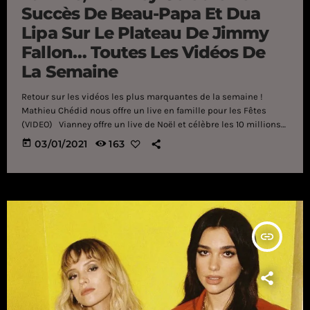
Succès De Beau-Papa Et Dua
Lipa Sur Le Plateau De Jimmy
Fallon… Toutes Les Vidéos De
La Semaine
Retour sur les vidéos les plus marquantes de la semaine !
Mathieu Chédid nous offre un live en famille pour les Fêtes
(VIDEO) Vianney offre un live de Noël et célèbre les 10 millions
de vues du clip de Beau-Papa (VIDEO) Dua Lipa et Jimmy Fallon
today
03/01/2021
163
chantent Love Actually (VIDEO)
insert_link