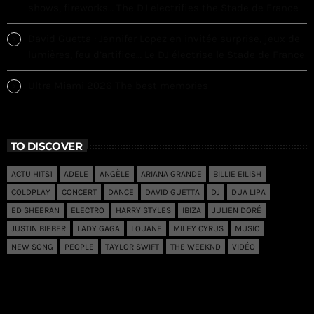
shows, fireworks… The DJ electrifies the Stade de France
David Guetta : Jennifer Lopez en invitée surprise, jeux de
lumières, feu d’artifice… Le DJ électrise le Stade de France
Ultra Miami 2026 The best memories
TO DISCOVER
ACTU HITS1
ADELE
ANGÈLE
ARIANA GRANDE
BILLIE EILISH
COLDPLAY
CONCERT
DANCE
DAVID GUETTA
DJ
DUA LIPA
ED SHEERAN
ELECTRO
HARRY STYLES
IBIZA
JULIEN DORÉ
JUSTIN BIEBER
LADY GAGA
LOUANE
MILEY CYRUS
MUSIC
NEW SONG
PEOPLE
TAYLOR SWIFT
THE WEEKND
VIDÉO