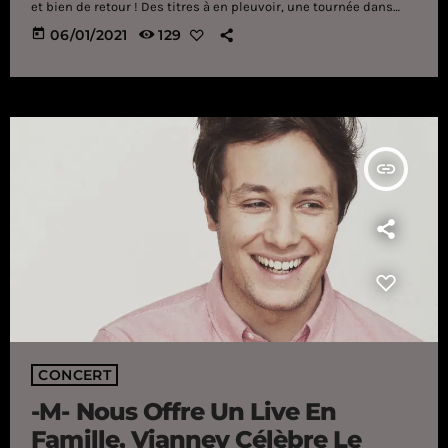
et bien de retour ! Des titres à en pleuvoir, une tournée dans
toute la France, une place en tant que membre du jury dans The
today
06/01/2021
129
Voice et, bien évidemment, un nouvel album, rien n'arrête le
chanteur originaire de Pau. D'ailleurs, alors que son nouvel
opus, N'attendons pas, a été dévoilé le 30 octobre […]
insert_link
CONCERT
-M- Nous Offre Un Live En
Famille, Vianney Célèbre Le