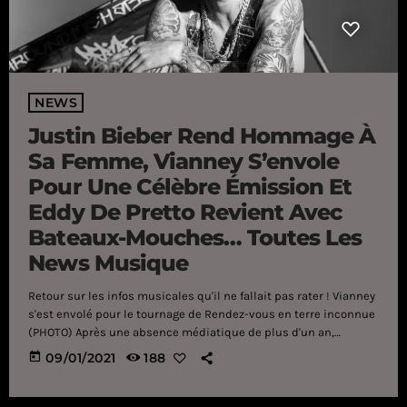
NEWS
Justin Bieber Rend Hommage À
Sa Femme, Vianney S’envole
Pour Une Célèbre Émission Et
Eddy De Pretto Revient Avec
Bateaux-Mouches… Toutes Les
News Musique
Retour sur les infos musicales qu'il ne fallait pas rater ! Vianney
s'est envolé pour le tournage de Rendez-vous en terre inconnue
(PHOTO) Après une absence médiatique de plus d'un an,
Vianney est bel et bien de retour ! Des titres à en pleuvoir, une
today
09/01/2021
188
tournée dans toute la France, une place en tant que membre du
jury dans The Voice et, bien évidemment, un nouvel album, rien
n'arrête le […]