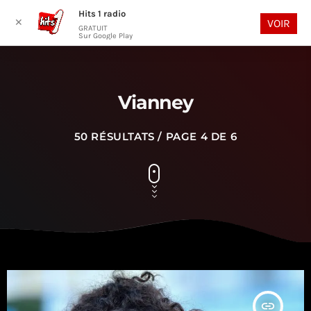
Hits 1 radio
play_arrow
search
menu
✕
VOIR
GRATUIT
Sur Google Play
Vianney
50 RÉSULTATS / PAGE 4 DE 6
insert_link