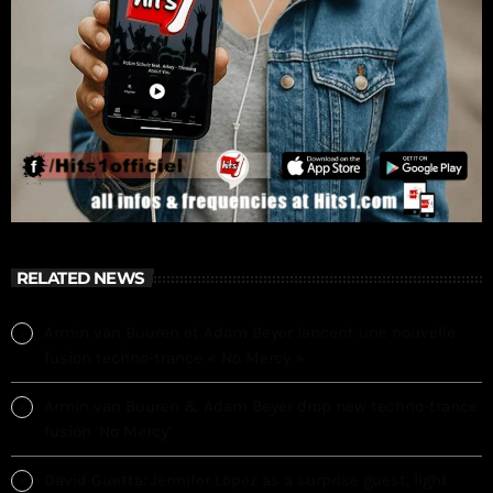
RELATED NEWS
Armin van Buuren et Adam Beyer lancent une nouvelle
fusion techno-trance « No Mercy »
Armin van Buuren & Adam Beyer drop new techno-trance
fusion ‘No Mercy’
David Guetta: Jennifer Lopez as a surprise guest, light