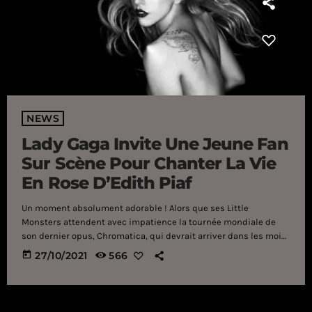
NEWS
Lady Gaga Invite Une Jeune Fan
Sur Scène Pour Chanter La Vie
En Rose D’Edith Piaf
Un moment absolument adorable ! Alors que ses Little
Monsters attendent avec impatience la tournée mondiale de
son dernier opus, Chromatica, qui devrait arriver dans les mois
à venir, Lady Gaga vient d'entamer son grand retour à Las Vegas
today
27/10/2021
566
du 14 au 31 octobre. Plus de trois ans après le lancement de sa
résidence au Park MGM, l'un des plus grands casinos de la ville,
la star américaine fait donc […]