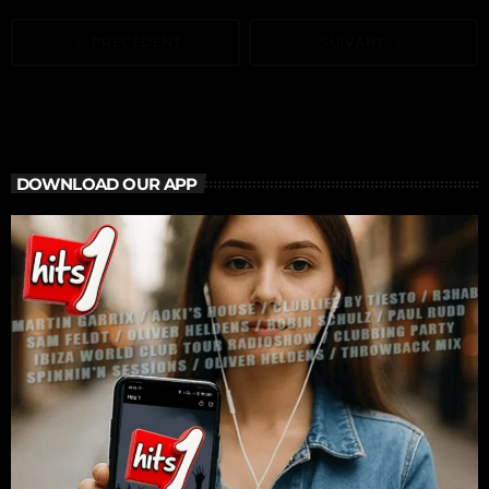
navigate_before
PRÉCÉDENT
SUIVANT
navigate_next
DOWNLOAD OUR APP