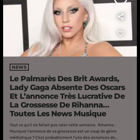
NEWS
Le Palmarès Des Brit Awards,
Lady Gaga Absente Des Oscars
Et L’annonce Très Lucrative De
La Grossesse De Rihanna…
Toutes Les News Musique
Tout ce qu'il ne fallait pas rater cette semaine. Rihanna :
Pourquoi l'annonce de sa grossesse est un coup de génie
médiatique ? C'est probablement l'une des annonces de