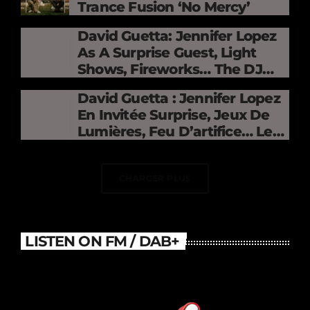
Trance Fusion ‘No Mercy’
David Guetta: Jennifer Lopez
As A Surprise Guest, Light
Shows, Fireworks… The DJ
Electrifies The Stade De
David Guetta : Jennifer Lopez
France
En Invitée Surprise, Jeux De
Lumières, Feu D’artifice… Le
DJ Électrise Le Stade De
France
CHARGER PLUS
LISTEN ON FM / DAB+