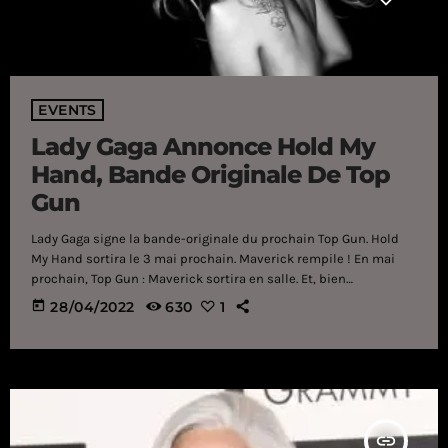
EVENTS
Lady Gaga Annonce Hold My
Hand, Bande Originale De Top
Gun
Lady Gaga signe la bande-originale du prochain Top Gun. Hold
My Hand sortira le 3 mai prochain. Maverick rempile ! En mai
prochain, Top Gun : Maverick sortira en salle. Et, bien
évidemment, pour un film de cette envergure, il fallait une
today
28/04/2022
630
1
bande-originale phénoménale. Ainsi, 35 ans après le succès
incontestable de Take My Breath Away (notamment
récompensée aux Oscars), c’est Lady Gaga qui reprend le
flambeau avec un nouveau […]
insert_link