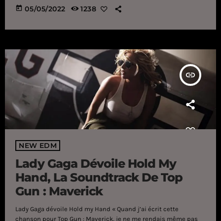
plein de frissons avec le pilote de chasse le plus doué de sa
today
05/05/2022
1238
génération, rien de tel pour se plonger dans l’univers du film
que sa bande-originale : pas plus tard que le 3 mai dernier, Lady
[…]
insert_link
NEW EDM
Lady Gaga Dévoile Hold My
Hand, La Soundtrack De Top
Gun : Maverick
Lady Gaga dévoile Hold my Hand « Quand j’ai écrit cette
chanson pour Top Gun : Maverick, je ne me rendais même pas