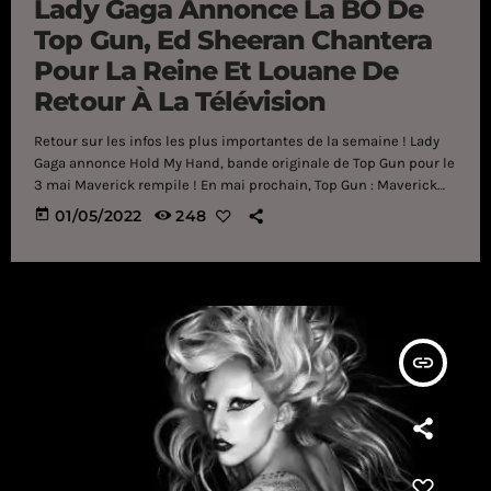
Lady Gaga Annonce La BO De
Top Gun, Ed Sheeran Chantera
Pour La Reine Et Louane De
Retour À La Télévision
Retour sur les infos les plus importantes de la semaine ! Lady
Gaga annonce Hold My Hand, bande originale de Top Gun pour le
3 mai Maverick rempile ! En mai prochain, Top Gun : Maverick
sortira en salle. Et, bien évidemment, pour un film de cette
today
01/05/2022
248
envergure, il fallait une bande-originale phénoménale. Ainsi, 35
ans après le succès incontestable de Take My Breath Away
(notamment récompensée aux Oscars), c’est Lady Gaga […]
insert_link