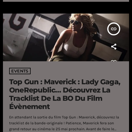
grands casinos de la ville, la star américaine avait fait un come-
back remarqué pour […]
insert_link
EVENTS
Top Gun : Maverick : Lady Gaga,
OneRepublic… Découvrez La
Tracklist De La BO Du Film
Évènement
En attendant la sortie du film Top Gun : Maverick, découvrez la
tracklist de la bande-originale ! Patience, Maverick fera son
grand retour au cinéma le 25 mai prochain. Avant de faire le