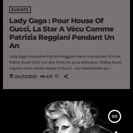
EVENTS
Lady Gaga : Pour House Of
Gucci, La Star A Vécu Comme
Patrizia Reggiani Pendant Un
An
Lady Gaga interprète Patrizia Reggiani dans le prochain film de
Ridley Scott C'est l'un des films les plus attendus : Ridley Scott
signera cette année House of Gucci - un mastodonte qui
reviendra sur l'une des famille les plus puissantes de l'univers
today
04/11/2021
411
de la mode. Côté casting, le film s'offre une brochette d'acteurs
sur mesure avec Jared Leto, Lady Gaga, Adam Driver ou encore
Camille Cottin. Et justement, pour entrer dans […]
insert_link