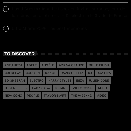
David Guetta : Jennifer Lopez en invitée surprise, jeux de
lumières, feu d’artifice… Le DJ électrise le Stade de France
Ultra Miami 2026 The best memories
TO DISCOVER
ACTU HITS1
ADELE
ANGÈLE
ARIANA GRANDE
BILLIE EILISH
COLDPLAY
CONCERT
DANCE
DAVID GUETTA
DJ
DUA LIPA
ED SHEERAN
ELECTRO
HARRY STYLES
IBIZA
JULIEN DORÉ
JUSTIN BIEBER
LADY GAGA
LOUANE
MILEY CYRUS
MUSIC
NEW SONG
PEOPLE
TAYLOR SWIFT
THE WEEKND
VIDÉO