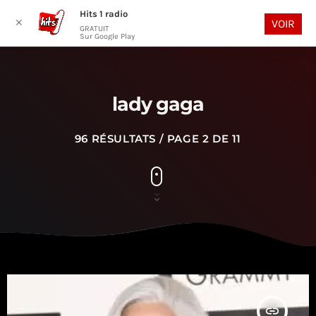
Hits 1 radio
play_arrow
search
menu
✕
VOIR
GRATUIT
Sur Google Play
lady gaga
96 RÉSULTATS / PAGE 2 DE 11
insert_link