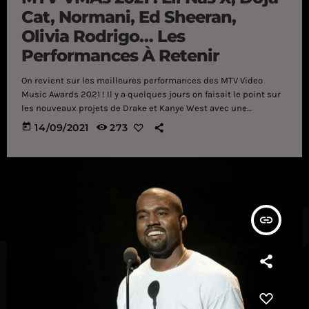
Cat, Normani, Ed Sheeran,
Olivia Rodrigo… Les
Performances À Retenir
On revient sur les meilleures performances des MTV Video
Music Awards 2021 ! Il y a quelques jours on faisait le point sur
les nouveaux projets de Drake et Kanye West avec une
comparaison sur les chiffres hallucinants des premiers jours !
today
14/09/2021
273
Malheureusement, ils n'étaient pas présents sur la scène des
MTV Video Music Awards 2021 mais d'autres artistes ont mis le
feu. Si vous avez loupé la cérémonie, voici une petite sélection
[…]
insert_link