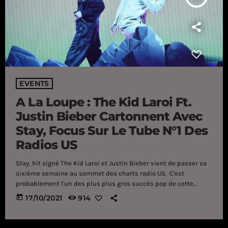
EVENTS
A La Loupe : The Kid Laroi Ft.
Justin Bieber Cartonnent Avec
Stay, Focus Sur Le Tube N°1 Des
Radios US
Stay, hit signé The Kid Laroi et Justin Bieber vient de passer sa
sixième semaine au sommet des charts radio US. C'est
probablement l'un des plus plus gros succès pop de cette
année : The Kid LAROI, Véritable prodige made in Australia s'est
today
17/10/2021
914
imposé dans les charts avec ses titres francs et ses
collaborations prestigieuses (Miley Cyrus, Justin Bieber)... et
justement, c'est avec le morceau Stay (en featuring avec