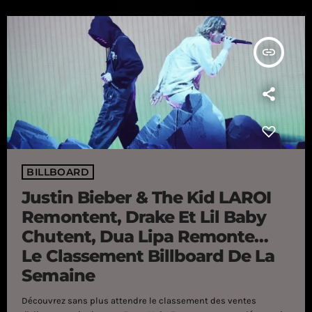
l'artiste canadien) qu'il s'est installé au […]
insert_link
BILLBOARD
Justin Bieber & The Kid LAROI
Remontent, Drake Et Lil Baby
Chutent, Dua Lipa Remonte…
Le Classement Billboard De La
Semaine
Découvrez sans plus attendre le classement des ventes