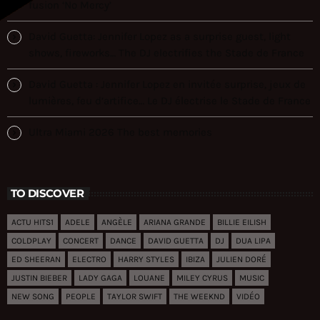
fusion ‘No Mercy’
David Guetta: Jennifer Lopez as a surprise guest, light
shows, fireworks… The DJ electrifies the Stade de France
David Guetta : Jennifer Lopez en invitée surprise, jeux de
lumières, feu d’artifice… Le DJ électrise le Stade de France
Ultra Miami 2026 The best memories
TO DISCOVER
ACTU HITS1
ADELE
ANGÈLE
ARIANA GRANDE
BILLIE EILISH
COLDPLAY
CONCERT
DANCE
DAVID GUETTA
DJ
DUA LIPA
ED SHEERAN
ELECTRO
HARRY STYLES
IBIZA
JULIEN DORÉ
JUSTIN BIEBER
LADY GAGA
LOUANE
MILEY CYRUS
MUSIC
NEW SONG
PEOPLE
TAYLOR SWIFT
THE WEEKND
VIDÉO