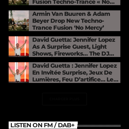
Fusion Techno-Trance « No
Mercy »
Armin Van Buuren & Adam
Beyer Drop New Techno-
Trance Fusion ‘No Mercy’
David Guetta: Jennifer Lopez
As A Surprise Guest, Light
Shows, Fireworks… The DJ
Electrifies The Stade De
David Guetta : Jennifer Lopez
France
En Invitée Surprise, Jeux De
Lumières, Feu D’artifice… Le
DJ Électrise Le Stade De
France
CHARGER PLUS
LISTEN ON FM / DAB+