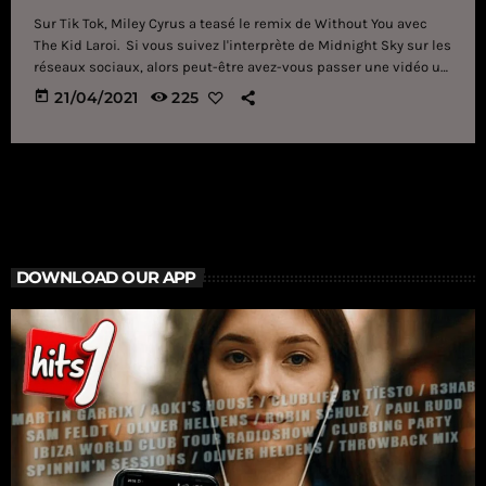
Sur Tik Tok, Miley Cyrus a teasé le remix de Without You avec
The Kid Laroi. Si vous suivez l'interprète de Midnight Sky sur les
réseaux sociaux, alors peut-être avez-vous passer une vidéo un
peu particulière : Miley Cyrus a choisi de teaser son remix
today
21/04/2021
225
de Without You (avec The Kid Laroi) en compilant des titres
d'articles la concernant... et vous allez voir, ça vaut le détour. 🚨
@MileyCyrus teases "WITHOUT YOU" remix with @TheKidLaroi on
[…]
DOWNLOAD OUR APP