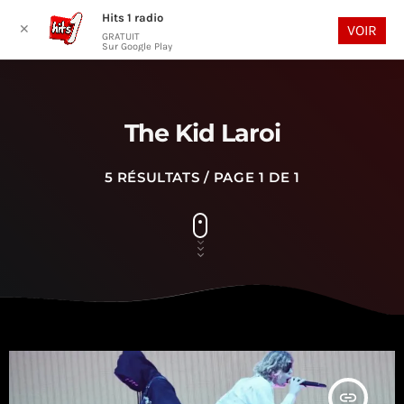
Hits 1 radio
play_arrow
search
menu
✕
VOIR
GRATUIT
Sur Google Play
The Kid Laroi
5 RÉSULTATS / PAGE 1 DE 1
insert_link