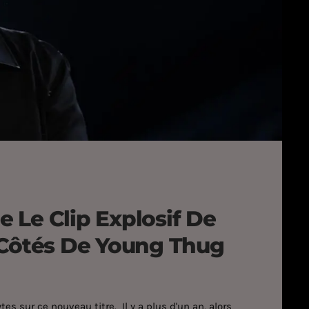
 Le Clip Explosif De
 Côtés De Young Thug
 sur ce nouveau titre. Il y a plus d'un an, alors