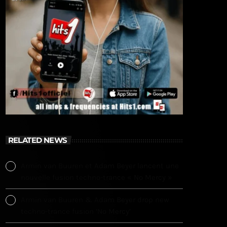
RELATED NEWS
Armin van Buuren et Adam Beyer lancent une
nouvelle fusion techno-trance « No Mercy »
Armin van Buuren & Adam Beyer drop new
techno-trance fusion ‘No Mercy’