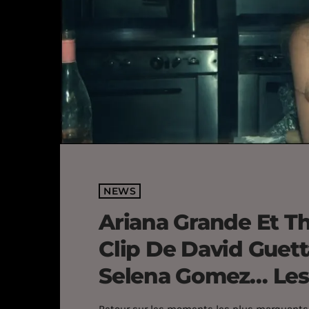
NEWS
Ariana Grande Et T
Clip De David Guett
Selena Gomez… Les