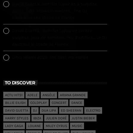
David Guetta: Jennifer Lopez as a surprise
guest, light shows, fireworks… The DJ
electrifies the Stade de France
David Guetta : Jennifer Lopez en invitée
surprise, jeux de lumières, feu d’artifice… Le DJ
électrise le Stade de France
Ultra Miami 2026 The best memories
TO DISCOVER
ACTU HITS1
ADELE
ANGÈLE
ARIANA GRANDE
BILLIE EILISH
COLDPLAY
CONCERT
DANCE
DAVID GUETTA
DJ
DUA LIPA
ED SHEERAN
ELECTRO
HARRY STYLES
IBIZA
JULIEN DORÉ
JUSTIN BIEBER
LADY GAGA
LOUANE
MILEY CYRUS
MUSIC