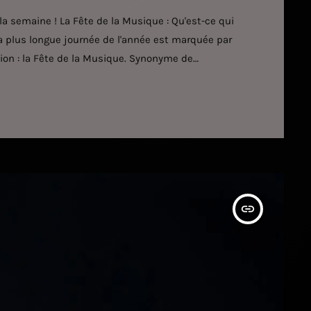
la semaine ! La Fête de la Musique : Qu'est-ce qui
la plus longue journée de l'année est marquée par
ion : la Fête de la Musique. Synonyme de
son, ce rendez-vous s'est installé auprès de
insert_link