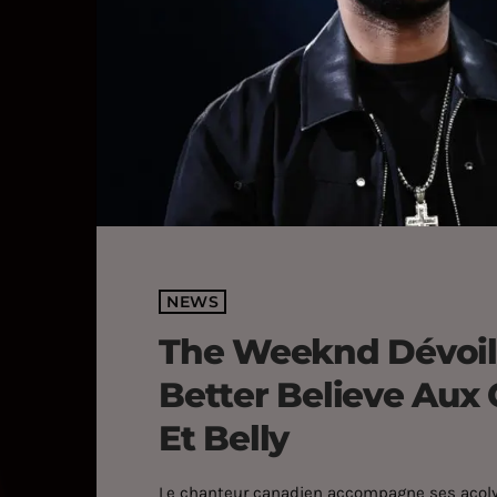
NEWS
The Weeknd Dévoile
Better Believe Aux
Et Belly
Le chanteur canadien accompagne ses acolytes