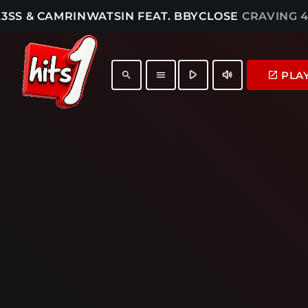
3SS & CAMRINWATSIN FEAT. BBYCLOSE
CRAVING 4
play_arrow
volume_up
PLA
launch
search
menu