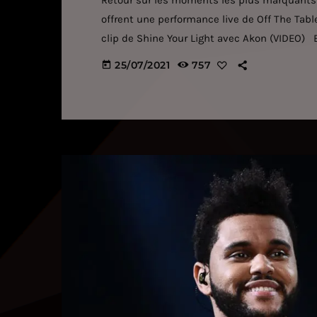
Retour sur les moments les plus marquants
offrent une performance live de Off The Tab
clip de Shine Your Light avec Akon (VIDEO) Bi
live avec FINNEAS (VIDEO) Selena Gomez a 2
25/07/2021
757
today
l'occasion […]