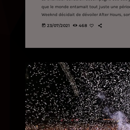
que le monde entamait tout juste une pério
Weeknd décidait de dévoiler After Hours, so
comme Heartless, Save Your Tears et, plus r
23/07/2021
468
today
plus gros succès de l'année 2020. Un projet
[…]