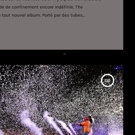
de de confinement encore indéfinie, The
n tout nouvel album. Porté par des tubes
écemment, In your Eyes, l'opus demeure l'un des
 qui lui a valu de nombreuses récompenses lors des
insert_link