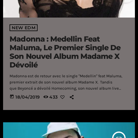
NEW EDM
Madonna : Medellin Feat
Maluma, Le Premier Single De
Son Nouvel Album Madame X
Dévoilé
Madonna est de retour avec le single "Medellin" feat Maluma,
premier extrait de son nouvel album Madame X. Tandis
que Beyoncé a dévoilé Homecoming, son nouvel album live
surprise, Madonnaest de retour en ce mercredi 17 avril 2019
today
18/04/2019
433
avec "Medellin", un premier single qu'elle partage avec la star
internationale Maluma. Ce morceau extrait de son nouvel
album Madame X, a été dévoilé pour la première fois au monde
lors du "World Record" de Zane Lowe sur […]