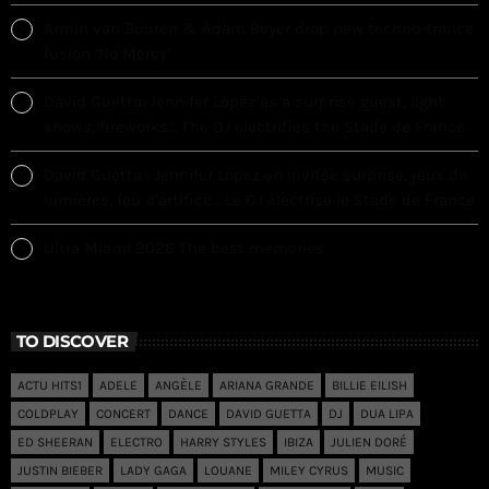
Armin van Buuren & Adam Beyer drop new techno-trance
fusion ‘No Mercy’
David Guetta: Jennifer Lopez as a surprise guest, light
shows, fireworks… The DJ electrifies the Stade de France
David Guetta : Jennifer Lopez en invitée surprise, jeux de
lumières, feu d’artifice… Le DJ électrise le Stade de France
Ultra Miami 2026 The best memories
TO DISCOVER
ACTU HITS1
ADELE
ANGÈLE
ARIANA GRANDE
BILLIE EILISH
COLDPLAY
CONCERT
DANCE
DAVID GUETTA
DJ
DUA LIPA
ED SHEERAN
ELECTRO
HARRY STYLES
IBIZA
JULIEN DORÉ
JUSTIN BIEBER
LADY GAGA
LOUANE
MILEY CYRUS
MUSIC