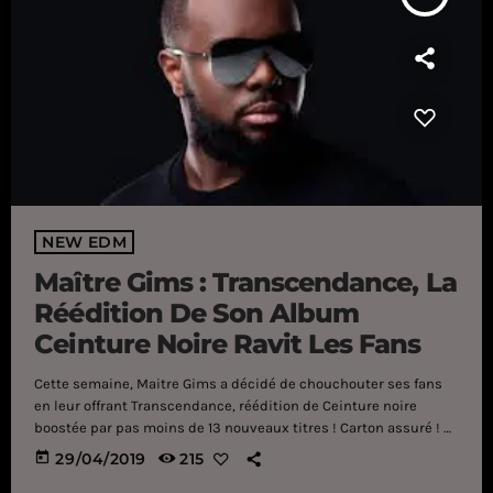
NEW EDM
Maître Gims : Transcendance, La
Réédition De Son Album
Ceinture Noire Ravit Les Fans
Cette semaine, Maitre Gims a décidé de chouchouter ses fans
en leur offrant Transcendance, réédition de Ceinture noire
boostée par pas moins de 13 nouveaux titres ! Carton assuré ! Si
l'on vous disait un peu plus tôt que la compétition a repris de
today
29/04/2019
215
pus belle entre Taylor Swift et Katy Perry après la sortie du titre