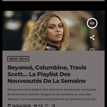
succès, c'est […]
insert_link
NEW EDM
Beyoncé, Columbine, Travis
Scott… La Playlist Des
Nouveautés De La Semaine
Découvrez notre playlist des dernières nouveautés musicales
de la semaine. Comme chaque fin de semaine, on vous fait
découvrir les nouveautés musicales de ces derniers jours. On
débute avec "Before I Let Go" de Beyoncé qui vient de dévoiler
today
19/04/2019
79