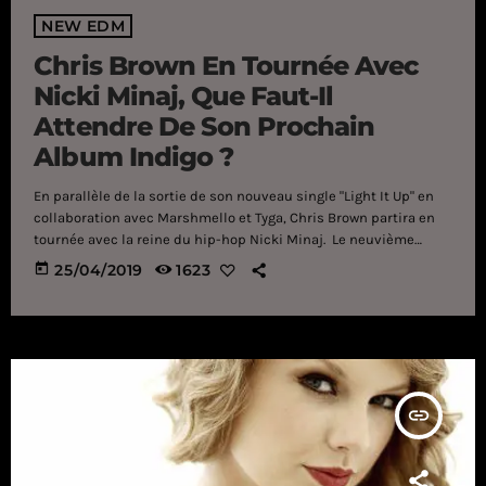
NEW EDM
Chris Brown En Tournée Avec
Nicki Minaj, Que Faut-Il
Attendre De Son Prochain
Album Indigo ?
En parallèle de la sortie de son nouveau single "Light It Up" en
collaboration avec Marshmello et Tyga, Chris Brown partira en
tournée avec la reine du hip-hop Nicki Minaj. Le neuvième
album de Chris Brown sort dans quelques semaines. Oui, oui,
today
25/04/2019
1623
vous avez bien lu. Celui que le rap gametente d'enterrer depuis
qu'il a agressé Rihanna en 2009 devrait dévoiler très
prochainement un nouvel opus très attendu de ses […]
insert_link