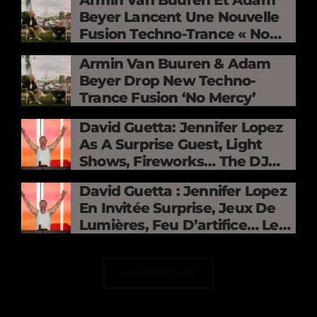
Beyer Lancent Une Nouvelle
Fusion Techno-Trance « No
Mercy »
Armin Van Buuren & Adam
Beyer Drop New Techno-
Trance Fusion ‘No Mercy’
David Guetta: Jennifer Lopez
As A Surprise Guest, Light
Shows, Fireworks… The DJ
Electrifies The Stade De
David Guetta : Jennifer Lopez
France
En Invitée Surprise, Jeux De
Lumières, Feu D’artifice… Le
DJ Électrise Le Stade De
France
CHARGER PLUS