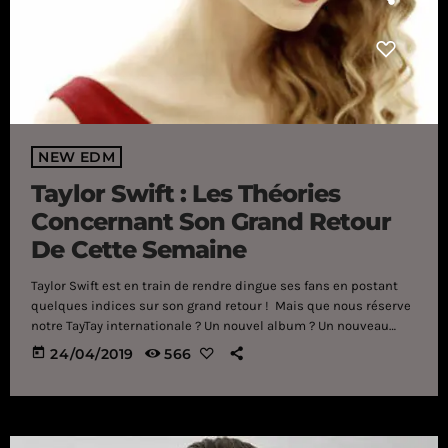
NEW EDM
Taylor Swift : Les Théories
Concernant Son Grand Retour
De Cette Semaine
Taylor Swift est en train de rendre dingue ses fans en postant
quelques indices sur son grand retour ! Mais que nous réserve
notre TayTay internationale ? Un nouvel album ? Un nouveau
single et un clip vidéo ? Quelle que soit la nature du projet
today
24/04/2019
566
de Taylor Swift, celle-ci a lancé un mystérieux compte à rebours
poussant ses fans à devenir de véritables agents du FBI. Il faut
dire que […]