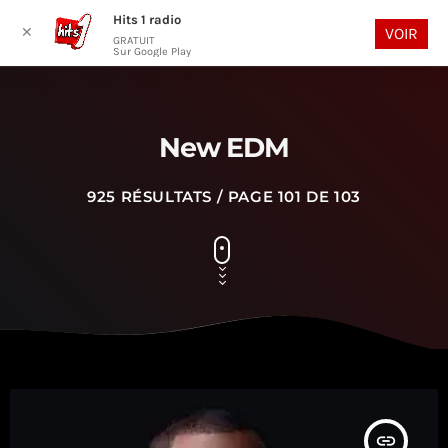
Hits 1 radio
play_arrow
search
menu
✕
VOIR
GRATUIT
Sur Google Play
New EDM
925 RÉSULTATS / PAGE 101 DE 103
insert_link