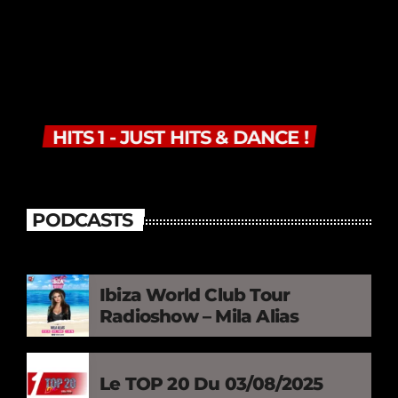
HITS 1 - JUST HITS & DANCE !
PODCASTS
Ibiza World Club Tour
Radioshow – Mila Alias
Le TOP 20 Du 03/08/2025