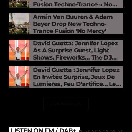
Fusion Techno-Trance « No
Mercy »
Armin Van Buuren & Adam
Beyer Drop New Techno-
Trance Fusion ‘No Mercy’
David Guetta: Jennifer Lopez
As A Surprise Guest, Light
Shows, Fireworks… The DJ
Electrifies The Stade De
David Guetta : Jennifer Lopez
France
En Invitée Surprise, Jeux De
Lumières, Feu D’artifice… Le
DJ Électrise Le Stade De
France
CHARGER PLUS
LISTEN ON FM / DAB+