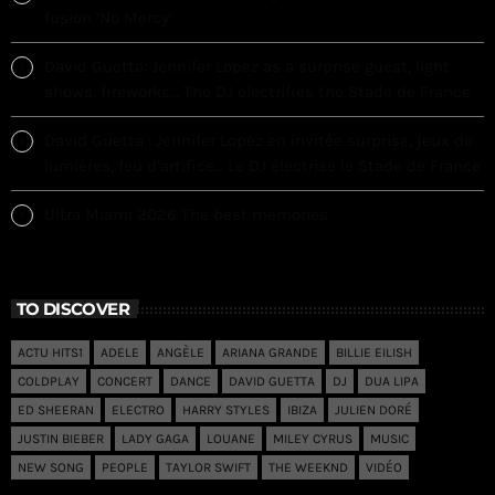
fusion ‘No Mercy’
David Guetta: Jennifer Lopez as a surprise guest, light
shows, fireworks… The DJ electrifies the Stade de France
David Guetta : Jennifer Lopez en invitée surprise, jeux de
lumières, feu d’artifice… Le DJ électrise le Stade de France
Ultra Miami 2026 The best memories
TO DISCOVER
ACTU HITS1
ADELE
ANGÈLE
ARIANA GRANDE
BILLIE EILISH
COLDPLAY
CONCERT
DANCE
DAVID GUETTA
DJ
DUA LIPA
ED SHEERAN
ELECTRO
HARRY STYLES
IBIZA
JULIEN DORÉ
JUSTIN BIEBER
LADY GAGA
LOUANE
MILEY CYRUS
MUSIC
NEW SONG
PEOPLE
TAYLOR SWIFT
THE WEEKND
VIDÉO