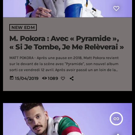
NEW EDM
M. Pokora : Avec « Pyramide »,
« Si Je Tombe, Je Me Relèverai »
MATT POKORA - Après une pause en 2018, Matt Pokora revient
sur le devant de la scène avec "Pyramide", son nouvel album
sorti ce vendredi 12 avril. Après avoir passé un an loin de la
France, son pays d'origine, M. Pokora est de retour avec un
today
15/04/2019
1089
huitième et nouvel album : Pyramide. Plus de deux ans après My
Way, disque dans lequel il reprenait des classiques de Claude
François, puis […]
insert_link