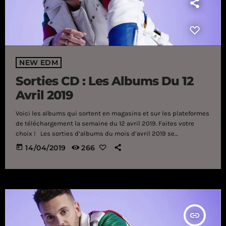
NEW EDM
Sorties CD : Les Albums Du 12
Avril 2019
Voici les albums qui sortent en magasins et sur les plateformes
de téléchargement la semaine du 12 avril 2019. Faites votre
choix ! Les sorties d’albums du mois d’avril 2019 se
distinguent par leur grande variété. De la chanson française
today
14/04/2019
266
(Brel : Ces gens-là, Chimène Badi), de la pop (Najoua Belyzel,
Bilal Hassani, Shy’m, M. Pokora), de la musique électronique
(The Chemical Brothers), du rock (The Cranberries), des
musiques urbaines (RK, Ridsa, […]
insert_link