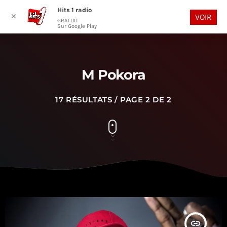
Hits 1 radio
play_arrow
search
menu
✕
VOIR
GRATUIT
Sur Google Play
M Pokora
17 RÉSULTATS / PAGE 2 DE 2
insert_link