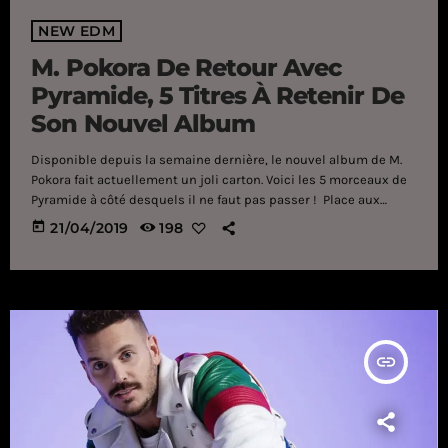
NEW EDM
M. Pokora De Retour Avec
Pyramide, 5 Titres À Retenir De
Son Nouvel Album
Disponible depuis la semaine dernière, le nouvel album de M.
Pokora fait actuellement un joli carton. Voici les 5 morceaux de
Pyramide à côté desquels il ne faut pas passer ! Place aux
notes ! Alors que l'on vous disait un peu plus tôt que le nouvel
today
21/04/2019
198
album de M. Pokora est officiellement numéro un des ventes en
France, il convient de préciser que si Pyramide rencontre un
succès, c'est […]
insert_link