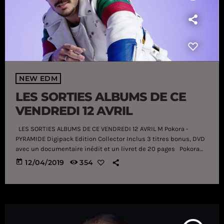
NEW EDM
LES SORTIES ALBUMS DE CE
VENDREDI 12 AVRIL
LES SORTIES ALBUMS DE CE VENDREDI 12 AVRIL M Pokora -
PYRAMIDE Digipack Edition Collector Inclus 3 titres bonus, DVD
avec un documentaire inédit et un livret de 20 pages Pokora
est de retour avec son nouvel album «Pyramide»! Comme une
today
12/04/2019
354
renaissance artistique... Après plus d’un an d’absence, le
performer revient avec un album surprenant de 13 titres inédits
(16 pour la version collector). Un retour aux sonorités […]