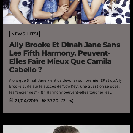
NEWS HITS1
Ally Brooke Et Dinah Jane Sans
Les Fifth Harmony, Peuvent-
Elles Faire Mieux Que Camila
Cabello ?
Alors que Dinah Jane vient de dévoiler son premier EP et qu'Ally
Brooke surfe sur le succès de "Low Key", une question se pose :
les "anciennes" Fifth Harmony peuvent-elles toucher les
sommets comme Camila Cabello ? L'heure des premiers bilans
today
21/04/2019
3770
pour Dinah Jane et Ally Brooke. En effet, hier, la première a
dévoilé son EP Dinah Jane 1. Un projet composé de trois pistes :
"Heard It All Before", […]