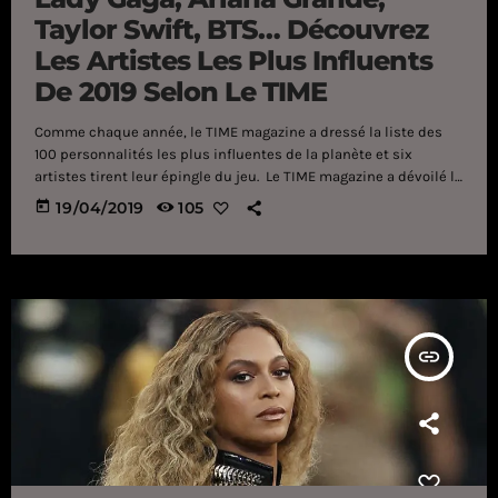
Taylor Swift, BTS… Découvrez
Les Artistes Les Plus Influents
De 2019 Selon Le TIME
Comme chaque année, le TIME magazine a dressé la liste des
100 personnalités les plus influentes de la planète et six
artistes tirent leur épingle du jeu. Le TIME magazine a dévoilé la
liste des 100 personnalités les plus influentes de l'année
today
19/04/2019
105
2019. Parmi elles, on retrouve seulement six artistes triés sur le
volet mais qui ont bel et bien fait parler d'eux ces derniers
mois. La première est Lady Gaga, qui a été […]
insert_link