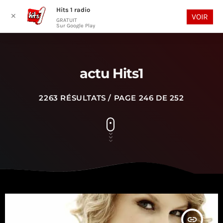
Hits 1 radio
play_arrow
search
menu
✕
VOIR
GRATUIT
Sur Google Play
actu Hits1
2263 RÉSULTATS / PAGE 246 DE 252
insert_link