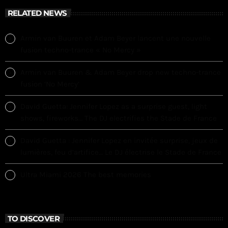
RELATED NEWS
Armin van Buuren et Adam Beyer lancent une nouvelle
fusion techno-trance « No Mercy »
Armin van Buuren & Adam Beyer drop new techno-trance
fusion ‘No Mercy’
David Guetta: Jennifer Lopez as a surprise guest, light
shows, fireworks… The DJ electrifies the Stade de France
David Guetta : Jennifer Lopez en invitée surprise, jeux de
lumières, feu d’artifice… Le DJ électrise le Stade de France
Ultra Miami 2026 The best memories
TO DISCOVER