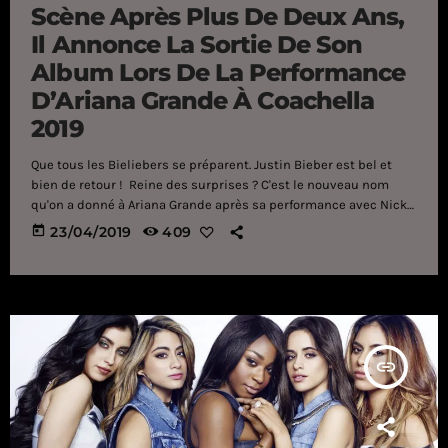
Scène Après Plus De Deux Ans,
Il Annonce La Sortie De Son
Album Lors De La Performance
D’Ariana Grande À Coachella
2019
Que tous les Bieliebers se préparent. Justin Bieber est bel et
bien de retour ! Reine des surprises ? C'est le nouveau nom
qu'on a donné à Ariana Grande après sa performance avec Nicki
Minaj, Diddy et les *NSYNC lors du premier week-end Coachella
today
23/04/2019
409
2019. Si on pensait qu'elle nous avait déjà tout donné,
l'interprète de "Thank U, Next" a fait fort en accueillant Justin
Bieber lors du deuxième week-end. Eh oui, imaginez le choc […]
insert_link