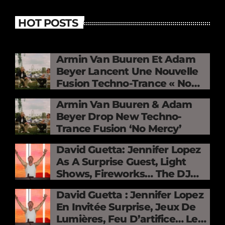
HOT POSTS
Armin Van Buuren Et Adam
Beyer Lancent Une Nouvelle
Fusion Techno-Trance « No
Mercy »
Armin Van Buuren & Adam
Beyer Drop New Techno-
Trance Fusion ‘No Mercy’
David Guetta: Jennifer Lopez
As A Surprise Guest, Light
Shows, Fireworks… The DJ
Electrifies The Stade De
David Guetta : Jennifer Lopez
France
En Invitée Surprise, Jeux De
Lumières, Feu D’artifice… Le