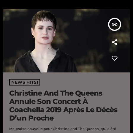
insert_link
NEWS HITS1
Christine And The Queens
Annule Son Concert À
Coachella 2019 Après Le Décès
D’un Proche
Mauvaise nouvelle pour Christine and The Queens, qui a été