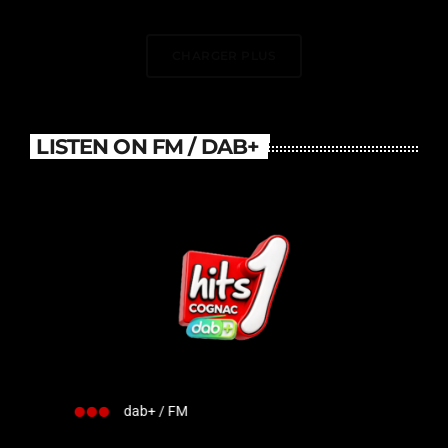
DJ Électrise Le Stade De
France
CHARGER PLUS
LISTEN ON FM / DAB+
dab+ / FM