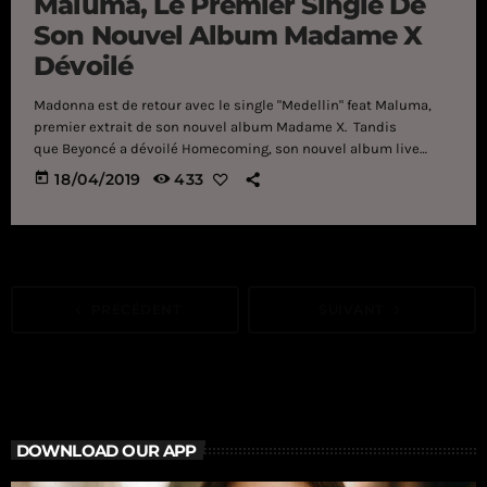
Maluma, Le Premier Single De
Son Nouvel Album Madame X
Dévoilé
Madonna est de retour avec le single "Medellin" feat Maluma,
premier extrait de son nouvel album Madame X. Tandis
que Beyoncé a dévoilé Homecoming, son nouvel album live
surprise, Madonnaest de retour en ce mercredi 17 avril 2019
today
18/04/2019
433
avec "Medellin", un premier single qu'elle partage avec la star
internationale Maluma. Ce morceau extrait de son nouvel
album Madame X, a été dévoilé pour la première fois au monde
lors du "World Record" de Zane Lowe sur […]
navigate_before
PRÉCÉDENT
SUIVANT
navigate_next
DOWNLOAD OUR APP